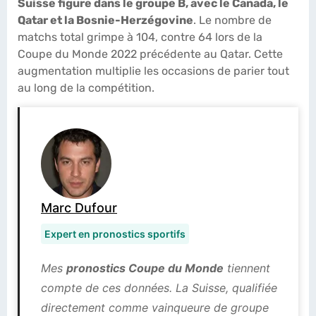
Suisse figure dans le groupe B, avec le Canada, le
Qatar et la Bosnie-Herzégovine
. Le nombre de
matchs total grimpe à 104, contre 64 lors de la
Coupe du Monde 2022 précédente au Qatar. Cette
augmentation multiplie les occasions de parier tout
au long de la compétition.
Marc Dufour
Expert en pronostics sportifs
Mes
pronostics Coupe du Monde
tiennent
compte de ces données. La Suisse, qualifiée
directement comme vainqueure de groupe