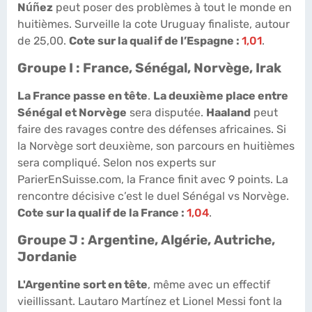
Núñez
peut poser des problèmes à tout le monde en
huitièmes. Surveille la cote Uruguay finaliste, autour
de 25,00.
Cote sur la qualif de l’Espagne :
1,01
.
Groupe I : France, Sénégal, Norvège, Irak
La France passe en tête
.
La deuxième place entre
Sénégal et Norvège
sera disputée.
Haaland
peut
faire des ravages contre des défenses africaines. Si
la Norvège sort deuxième, son parcours en huitièmes
sera compliqué. Selon nos experts sur
ParierEnSuisse.com, la France finit avec 9 points. La
rencontre décisive c’est le duel Sénégal vs Norvège.
Cote sur la qualif de la France :
1,04
.
Groupe J : Argentine, Algérie, Autriche,
Jordanie
L'Argentine sort en tête
, même avec un effectif
vieillissant. Lautaro Martínez et Lionel Messi font la