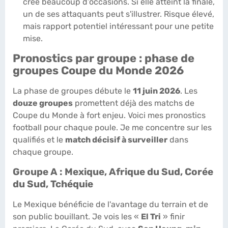
crée beaucoup d’occasions. Si elle atteint la finale,
un de ses attaquants peut s'illustrer. Risque élevé,
mais rapport potentiel intéressant pour une petite
mise.
Pronostics par groupe : phase de
groupes Coupe du Monde 2026
La phase de groupes débute le
11 juin 2026
. Les
douze groupes
promettent déjà des matchs de
Coupe du Monde à fort enjeu. Voici mes pronostics
football pour chaque poule. Je me concentre sur les
qualifiés et le
match décisif à surveiller
dans
chaque groupe.
Groupe A : Mexique, Afrique du Sud, Corée
du Sud, Tchéquie
Le Mexique bénéficie de l'avantage du terrain et de
son public bouillant. Je vois les «
El Tri
» finir