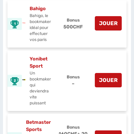
Bahigo
Bahigo, le
Bonus
bookmaker
JOUER
1
500CHF
idéal pour
effectuer
vos paris
Yonibet
Sport
Un
Bonus
bookmaker
JOUER
2
–
qui
deviendra
vite
puissant
Betmaster
Bonus
Sports
160CHF
+ 20