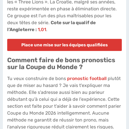
les « Three Lions ». La Croatie, malgré ses années,
reste expérimentée en phase à élimination directe.
Ce groupe est l'un des plus maîtrisables pour les
deux têtes de série.
Cote sur la qualif de
l’Angleterre :
1,01
.
Place une mise sur les équipes qualifiées
Comment faire de bons pronostics
sur la Coupe du Monde ?
Tu veux construire de bons
pronostic football
plutôt
que de miser au hasard ? Je vais t'expliquer ma
méthode. Elle s'adresse aussi bien au parieur
débutant qu'à celui qui a déjà de l'expérience. Cette
section est faite pour t'aider à savoir comment parier
Coupe du Monde 2026 intelligemment. Aucune
méthode ne garantit de réussir ton prono, mais
l'analyse rigoureuse réduit clairement les risques.