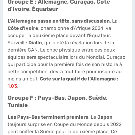
Groupe E : Allemagne, Curaçao, Côte
d'Ivoire, Équateur
L'Allemagne passe en tête, sans discussion
. La
Côte d'Ivoire
, championne d'Afrique 2024, va
occuper la deuxième place devant l'Équateur.
Surveille
Diallo
, qui a été la révélation lors de la
dernière CAN. Le choc physique entre ces deux
équipes sera spectaculaire lors du Mondial. Curaçao,
qui participe pour la première fois de son histoire à
cette compétition, devra tout faire pour inscrire au
moins un but.
Cote sur la qualif de l’Allemagne :
1,03
.
Groupe F : Pays-Bas, Japon, Suède,
Tunisie
Les Pays-Bas terminent premiers
. Le
Japon
,
toujours surprise en Coupe du Monde depuis 2022,
peut coiffer la Suède pour la deuxième place. Ce