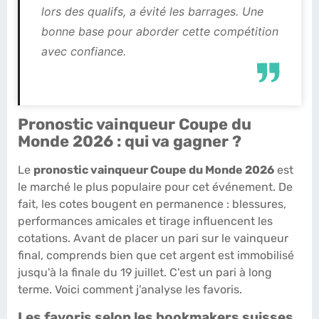
lors des qualifs, a évité les barrages. Une
bonne base pour aborder cette compétition
avec confiance.
Pronostic vainqueur Coupe du
Monde 2026 : qui va gagner ?
Le
pronostic vainqueur Coupe du Monde 2026
est
le marché le plus populaire pour cet événement. De
fait, les cotes bougent en permanence : blessures,
performances amicales et tirage influencent les
cotations. Avant de placer un pari sur le vainqueur
final, comprends bien que cet argent est immobilisé
jusqu'à la finale du 19 juillet. C'est un pari à long
terme. Voici comment j'analyse les favoris.
Les favoris selon les bookmakers suisses