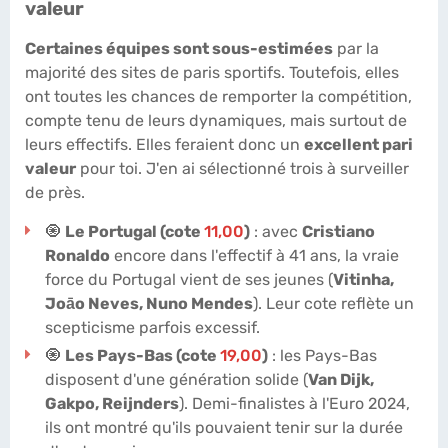
valeur
Certaines équipes sont sous-estimées
par la
majorité des sites de paris sportifs. Toutefois, elles
ont toutes les chances de remporter la compétition,
compte tenu de leurs dynamiques, mais surtout de
leurs effectifs. Elles feraient donc un
excellent pari
valeur
pour toi. J'en ai sélectionné trois à surveiller
de près.
🧿
Le Portugal (cote
11,00
)
: avec
Cristiano
Ronaldo
encore dans l'effectif à 41 ans, la vraie
force du Portugal vient de ses jeunes (
Vitinha,
Joāo Neves, Nuno Mendes
). Leur cote reflète un
scepticisme parfois excessif.
🧿
Les Pays-Bas (cote
19,00
)
: les Pays-Bas
disposent d'une génération solide (
Van Dijk,
Gakpo, Reijnders
). Demi-finalistes à l'Euro 2024,
ils ont montré qu'ils pouvaient tenir sur la durée