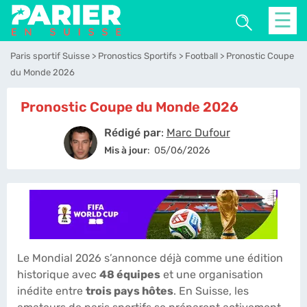
☰
Paris sportif Suisse
Pronostics Sportifs
Football
Pronostic Coupe
du Monde 2026
Pronostic Coupe du Monde 2026
Rédigé par
:
Marc Dufour
Mis à jour
:
05/06/2026
Le Mondial 2026 s’annonce déjà comme une édition
historique avec
48 équipes
et une organisation
inédite entre
trois pays hôtes
. En Suisse, les