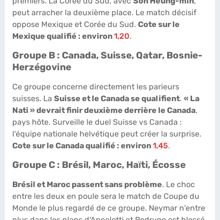
premiers. La Corée du Sud, avec
Son Heung-min
,
peut arracher la deuxième place. Le match décisif
oppose Mexique et Corée du Sud.
Cote sur le
Mexique qualifié : environ
1,20
.
Groupe B : Canada, Suisse, Qatar, Bosnie-
Herzégovine
Ce groupe concerne directement les parieurs
suisses. La
Suisse et le Canada se qualifient
.
« La
Nati » devrait finir deuxième derrière le Canada
,
pays hôte. Surveille le duel Suisse vs Canada :
l'équipe nationale helvétique peut créer la surprise.
Cote sur le Canada qualifié : environ
1,45
.
Groupe C : Brésil, Maroc, Haïti, Écosse
Brésil et Maroc passent sans problème
. Le choc
entre les deux en poule sera le match de Coupe du
Monde le plus regardé de ce groupe. Neymar n'entre
plus dans les plans d'Ancelotti et Rodrygo est blessé.