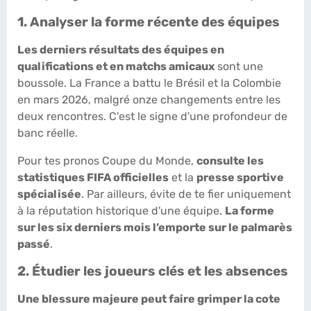
1. Analyser la forme récente des équipes
Les derniers résultats des équipes en
qualifications et en matchs amicaux
sont une
boussole. La France a battu le Brésil et la Colombie
en mars 2026, malgré onze changements entre les
deux rencontres. C'est le signe d'une profondeur de
banc réelle.
Pour tes pronos Coupe du Monde,
consulte les
statistiques FIFA officielles
et la
presse sportive
spécialisée
. Par ailleurs, évite de te fier uniquement
à la réputation historique d'une équipe.
La forme
sur les six derniers mois l’emporte sur le palmarès
passé
.
2. Étudier les joueurs clés et les absences
Une blessure majeure peut faire grimper la cote