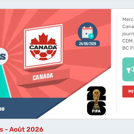
Mercr
Cana
journ
CDM. 
BC P
MI
s - Août 2026