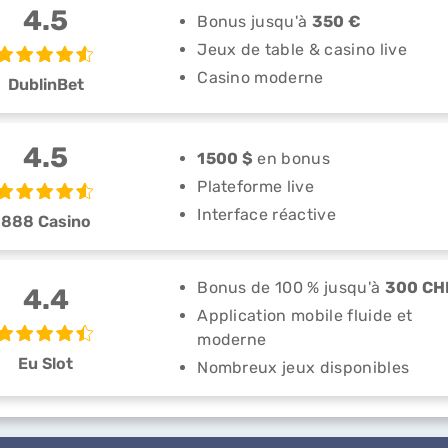
4.5
Bonus jusqu'à
350 €
Jeux de table & casino live
Casino moderne
DublinBet
4.5
1500 $
en bonus
Plateforme live
Interface réactive
888 Casino
Bonus de 100 % jusqu'à
300 CH
4.4
Application mobile fluide et
moderne
Eu Slot
Nombreux jeux disponibles