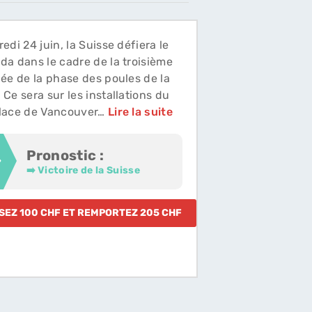
edi 24 juin, la Suisse défiera le
da dans le cadre de la troisième
ée de la phase des poules de la
Ce sera sur les installations du
lace de Vancouver…
Lire la suite
Pronostic :
➡️ Victoire de la Suisse
SEZ 100 CHF ET REMPORTEZ 205 CHF