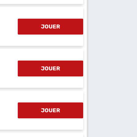
JOUER
JOUER
JOUER