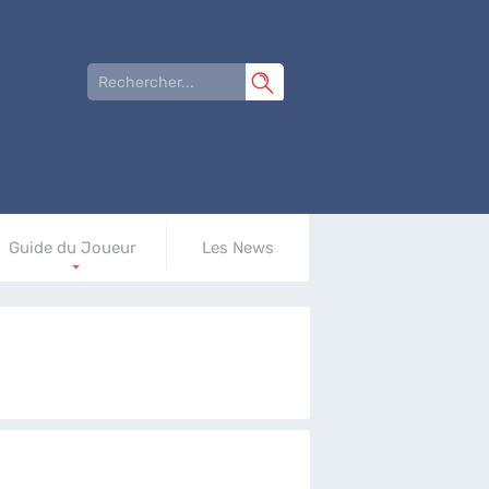
Guide du Joueur
Les News