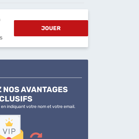
m
JOUER
s
 NOS AVANTAGES
CLUSIFS
en indiquant votre nom et votre email.