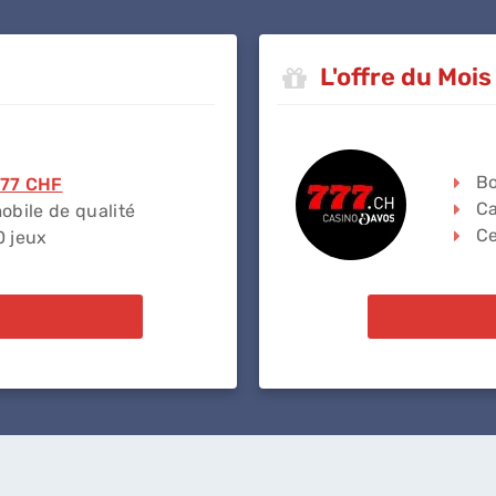
L'offre du Mois
Bo
77 CHF
Ca
obile de qualité
Ce
0 jeux