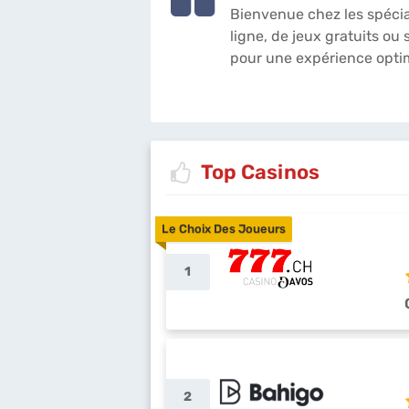
Bienvenue chez les spécial
ligne, de jeux gratuits ou
pour une expérience opti
Top Casinos
Le Choix Des Joueurs
1
2