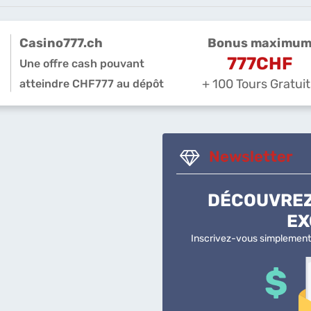
Casino777.ch
Bonus maximu
777CHF
Une offre cash pouvant
+ 100 Tours Gratuit
atteindre CHF777 au dépôt
Newsletter
DÉCOUVREZ
EX
Inscrivez-vous simplement 