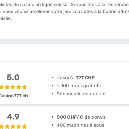
istes du casino en ligne suisse ! Si vous êtes à la recherch
 si vous voulez améliorer votre jeu, vous êtes à la bonne adre
misée.
5.0
Jusqu'à
777 CHF
+ 100 tours gratuits
Site mobile de qualité
Casino777.ch
4.9
500 CHF/€
de bonus
400 machines à sous