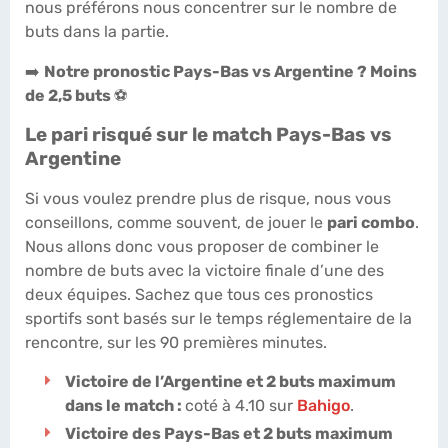
nous préférons nous concentrer sur le nombre de
buts dans la partie.
➡️
Notre pronostic Pays-Bas vs Argentine ? Moins
de 2,5 buts
⚽
Le pari risqué sur le match Pays-Bas vs
Argentine
Si vous voulez prendre plus de risque, nous vous
conseillons, comme souvent, de jouer le
pari combo
.
Nous allons donc vous proposer de combiner le
nombre de buts avec la victoire finale d’une des
deux équipes. Sachez que tous ces pronostics
sportifs sont basés sur le temps réglementaire de la
rencontre, sur les 90 premières minutes.
Victoire de l’Argentine et 2 buts maximum
dans le match :
coté à 4.10 sur
Bahigo
.
Victoire des Pays-Bas et 2 buts maximum