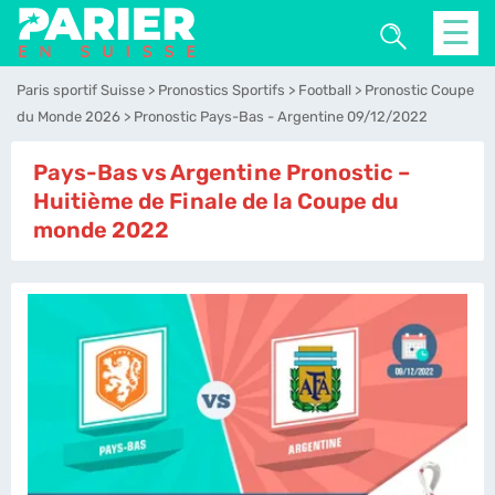
☰
Paris sportif Suisse
Pronostics Sportifs
Football
Pronostic Coupe
du Monde 2026
Pronostic Pays-Bas - Argentine 09/12/2022
Pays-Bas vs Argentine Pronostic –
Huitième de Finale de la Coupe du
monde 2022