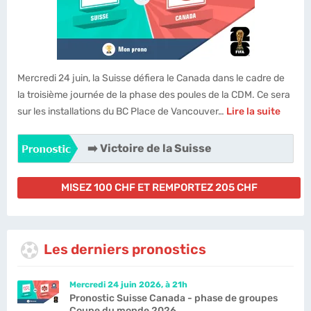
Mercredi 24 juin, la Suisse défiera le Canada dans le cadre de
la troisième journée de la phase des poules de la CDM. Ce sera
sur les installations du BC Place de Vancouver…
Lire la suite
➡️ Victoire de la Suisse
MISEZ 100 CHF ET REMPORTEZ 205 CHF
Les derniers pronostics
Mercredi 24 juin 2026, à 21h
Pronostic Suisse Canada - phase de groupes
Coupe du monde 2026