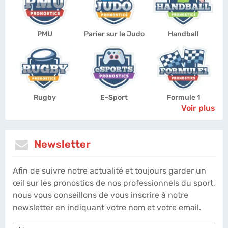
PMU
Parier sur le Judo
Handball
Rugby
E-Sport
Formule 1
Voir plus
Newsletter
Afin de suivre notre actualité et toujours garder un
œil sur les pronostics de nos professionnels du sport,
nous vous conseillons de vous inscrire à notre
newsletter en indiquant votre nom et votre email.