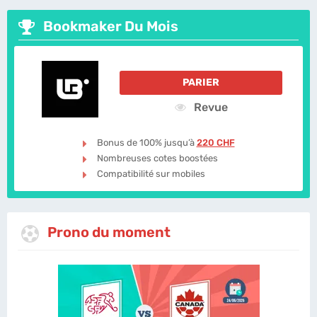
Bookmaker Du Mois
PARIER
Revue
Bonus de 100% jusqu’à
220 CHF
Nombreuses cotes boostées
Compatibilité sur mobiles
Prono du moment