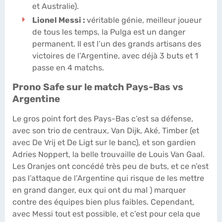
et Australie).
Lionel Messi :
véritable génie, meilleur joueur
de tous les temps, la Pulga est un danger
permanent. Il est l’un des grands artisans des
victoires de l’Argentine, avec déjà 3 buts et 1
passe en 4 matchs.
Prono Safe sur le match Pays-Bas vs
Argentine
Le gros point fort des Pays-Bas c’est sa défense,
avec son trio de centraux, Van Dijk, Aké, Timber (et
avec De Vrij et De Ligt sur le banc), et son gardien
Adries Noppert, la belle trouvaille de Louis Van Gaal.
Les Oranjes ont concédé très peu de buts, et ce n’est
pas l’attaque de l’Argentine qui risque de les mettre
en grand danger, eux qui ont du mal ) marquer
contre des équipes bien plus faibles. Cependant,
avec Messi tout est possible, et c’est pour cela que