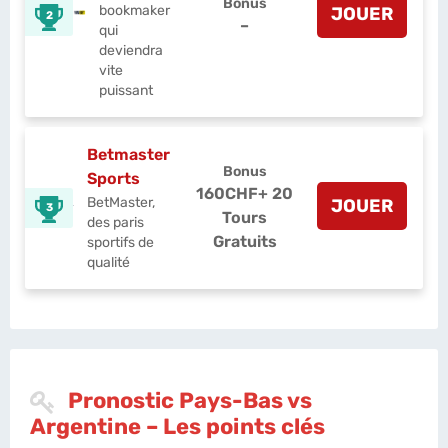
Bonus
bookmaker
JOUER
2
–
qui
deviendra
vite
puissant
Betmaster
Bonus
Sports
160CHF
+ 20
BetMaster,
JOUER
3
Tours
des paris
Gratuits
sportifs de
qualité
Pronostic Pays-Bas vs
Argentine – Les points clés