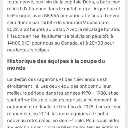
toute neuve, pas loin de la capitale Doha, a battu son
record d’affluence dans le match entre l’Argentine et
le Mexique, avec 88 966 personnes. Le coup d’envoi
sera donné par l’arbitre le vendredi 9 décembre
2022, à 22 heures au Qatar. Avec le décalage horaire,
il faudra en réalité allumer sa télévision plus tôt, à
14h00 (HE) pour nous au Canada, et à 20h00 pour
nos lecteurs belges.
Historique des équipes à la coupe du
monde
Le destin des Argentins et des Néerlandais est
étroitement lié. Les deux équipes ont connu leur
meilleure période dans les années 1970 – 1980, et se
sont affrontées à plusieurs reprises à ce moment-là,
notamment en finale de l’édition de 1978. Lors de leur
renouveau, en 2014, les deux équipes se sont à
nouveau retrouvées, en demi-finale. Pour vous aider
à y voir plus clair, voici le bilan de toutes les éditions :