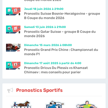
Jeudi 18 juin 2026 à 21h00
Pronostic Suisse Bosnie-Herzégovine - groupe
B Coupe du monde 2026
Samedi 13 juin 2026 à 21h00
Pronostic Qatar Suisse – groupe B Coupe du
monde 2026
Dimanche 15 mars 2026 à 08h00
Pronostic Grand Prix Chine : Championnat du
monde F1
Dimanche 17 août 2025 à partir de 4:00
Pronostic Dricus Du Plessis vs Khamzat
Chimaev : mes conseils pour parier
Pronostics Sportifs