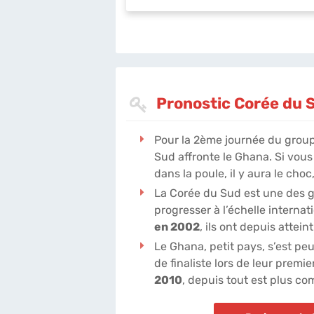
Pronostic Corée du S
Pour la 2ème journée du group
Sud affronte le Ghana. Si vou
dans la poule, il y aura le choc
La Corée du Sud est une des g
progresser à l’échelle internat
en 2002
, ils ont depuis attein
Le Ghana, petit pays, s’est p
de finaliste lors de leur premi
2010
, depuis tout est plus co