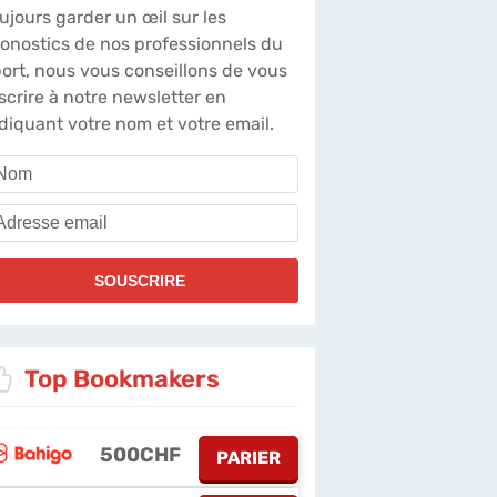
ujours garder un œil sur les
onostics de nos professionnels du
ort, nous vous conseillons de vous
scrire à notre newsletter en
diquant votre nom et votre email.
Top Bookmakers
500CHF
PARIER