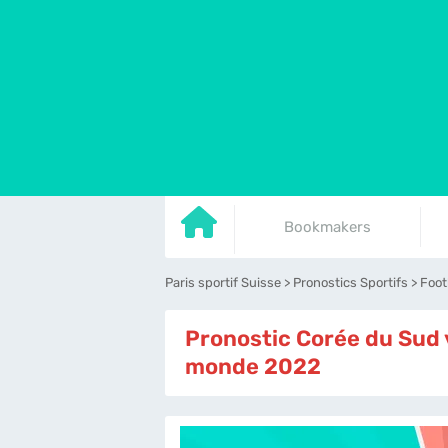
Bookmakers
Paris sportif Suisse
Pronostics Sportifs
Foot
Pronostic Corée du Sud
monde 2022