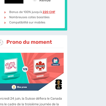
Revue
Bonus de 100% jusqu’à
220 CHF
Nombreuses cotes boostées
Compatibilité sur mobiles
Prono du moment
rcredi 24 juin, la Suisse défiera le Canada
ns le cadre de la troisième journée de la