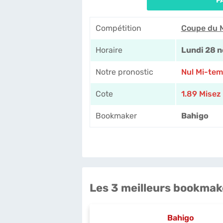
P
Compétition
Coupe du 
Horaire
Lundi 28 
Notre pronostic
Nul Mi-te
Cote
1.89 Misez
Bookmaker
Bahigo
Les 3 meilleurs bookmake
Bahigo