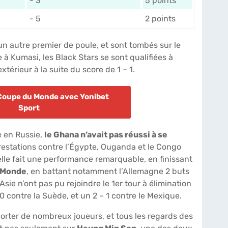
- 3
5 points
- 5
2 points
n autre premier de poule, et sont tombés sur le
 à Kumasi, les Black Stars se sont qualifiées à
extérieur à la suite du score de 1 – 1.
 Coupe du Monde avec Yonibet
Sport
 en Russie,
le Ghana n’avait pas réussi à se
prestations contre l’Égypte, Ouganda et le Congo
elle fait une performance remarquable, en finissant
 Monde
, en battant notamment l’Allemagne 2 buts
sie n’ont pas pu rejoindre le 1er tour à élimination
 0 contre la Suède, et un 2 – 1 contre le Mexique.
ter de nombreux joueurs, et tous les regards des