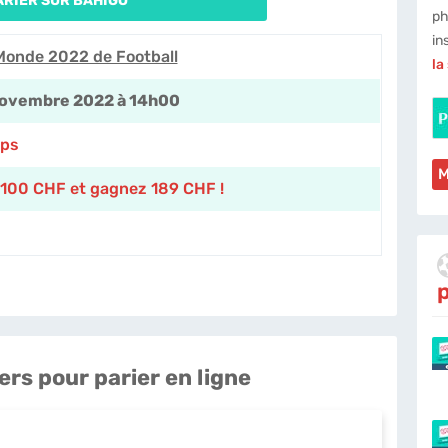
ARIER SUR BAHIGO
ph
in
Monde 2022 de Football
la
novembre 2022 à 14h00
mps
M
 100 CHF et gagnez 189 CHF !
rs pour parier en ligne