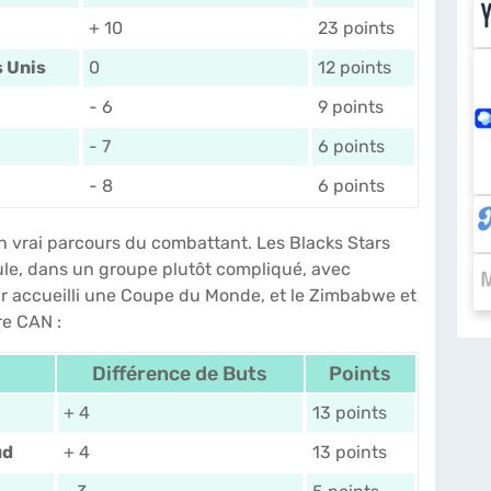
+ 10
23 points
 Unis
0
12 points
- 6
9 points
- 7
6 points
- 8
6 points
un vrai parcours du combattant. Les Blacks Stars
oule, dans un groupe plutôt compliqué, avec
oir accueilli une Coupe du Monde, et le Zimbabwe et
ère CAN :
Différence de Buts
Points
+ 4
13 points
ud
+ 4
13 points