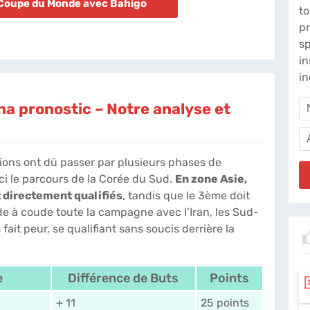
a Coupe du Monde avec Bahigo
to
pr
sp
in
in
a pronostic – Notre analyse et
tions ont dû passer par plusieurs phases de
ci le parcours de la Corée du Sud.
En zone Asie,
t directement qualifiés
, tandis que le 3ème doit
e à coude toute la campagne avec l’Iran, les Sud-
fait peur, se qualifiant sans soucis derrière la
e
Différence de Buts
Points
+ 11
25 points