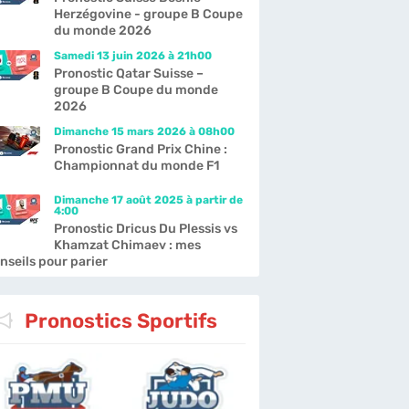
Herzégovine - groupe B Coupe
du monde 2026
Samedi 13 juin 2026 à 21h00
Pronostic Qatar Suisse –
groupe B Coupe du monde
2026
Dimanche 15 mars 2026 à 08h00
Pronostic Grand Prix Chine :
Championnat du monde F1
Dimanche 17 août 2025 à partir de
4:00
Pronostic Dricus Du Plessis vs
Khamzat Chimaev : mes
nseils pour parier
Pronostics Sportifs