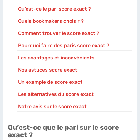
Qu’est-ce le pari score exact ?
Quels bookmakers choisir ?
Comment trouver le score exact ?
Pourquoi faire des paris score exact ?
Les avantages et inconvénients
Nos astuces score exact
Un exemple de score exact
Les alternatives du score exact
Notre avis sur le score exact
Qu’est-ce que le pari sur le score
exact ?