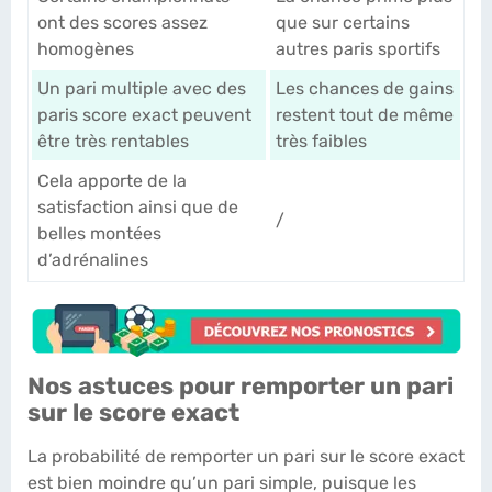
ont des scores assez
que sur certains
homogènes
autres paris sportifs
Un pari multiple avec des
Les chances de gains
paris score exact peuvent
restent tout de même
être très rentables
très faibles
Cela apporte de la
satisfaction ainsi que de
/
belles montées
d’adrénalines
Nos astuces pour remporter un pari
sur le score exact
La probabilité de remporter un pari sur le score exact
est bien moindre qu’un pari simple, puisque les