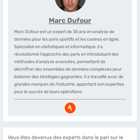
Marc Dufour
Marc Dufour est un expert de 35 ans en analyse de
données pour les paris sportifs et les casinos en ligne.
Spécialisé en statistiques et informatique, il a
révolutionné l'approche des paris en introduisant des
méthodes d'analyse avancées, permettant de
déchiffrer des ensembles de données complexes pour
élaborer des stratégies gagnantes. Il a travaillé avec de
grandes marques de l'industrie, apportant son expertise
pour le succès de leurs opérations.
Vous êtes devenus des experts dans le pari sur le