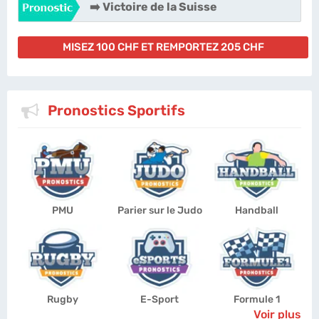
➡️ Victoire de la Suisse
MISEZ 100 CHF ET REMPORTEZ 205 CHF
Pronostics Sportifs
PMU
Parier sur le Judo
Handball
Rugby
E-Sport
Formule 1
Voir plus