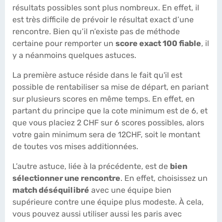
résultats possibles sont plus nombreux. En effet, il
est très difficile de prévoir le résultat exact d’une
rencontre. Bien qu’il n’existe pas de méthode
certaine pour remporter un
score exact 100 fiable
, il
y a néanmoins quelques astuces.
La première astuce réside dans le fait qu'il est
possible de rentabiliser sa mise de départ, en pariant
sur plusieurs scores en même temps. En effet, en
partant du principe que la cote minimum est de 6, et
que vous placiez 2 CHF sur 6 scores possibles, alors
votre gain minimum sera de 12CHF, soit le montant
de toutes vos mises additionnées.
L’autre astuce, liée à la précédente, est de
bien
sélectionner une rencontre
. En effet, choisissez un
match déséquilibré
avec une équipe bien
supérieure contre une équipe plus modeste. À cela,
vous pouvez aussi utiliser aussi les paris avec