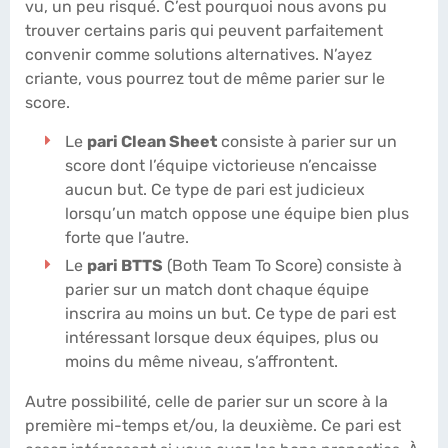
vu, un peu risqué. C’est pourquoi nous avons pu
trouver certains paris qui peuvent parfaitement
convenir comme solutions alternatives. N’ayez
criante, vous pourrez tout de même parier sur le
score.
Le
pari Clean Sheet
consiste à parier sur un
score dont l’équipe victorieuse n’encaisse
aucun but. Ce type de pari est judicieux
lorsqu’un match oppose une équipe bien plus
forte que l’autre.
Le
pari BTTS
(Both Team To Score) consiste à
parier sur un match dont chaque équipe
inscrira au moins un but. Ce type de pari est
intéressant lorsque deux équipes, plus ou
moins du même niveau, s’affrontent.
Autre possibilité, celle de parier sur un score à la
première mi-temps et/ou, la deuxième. Ce pari est