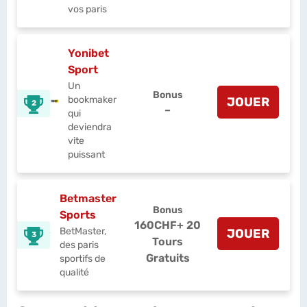
vos paris
Yonibet
Sport
Un
Bonus
bookmaker
JOUER
2
–
qui
deviendra
vite
puissant
Betmaster
Bonus
Sports
160CHF
+ 20
BetMaster,
JOUER
3
Tours
des paris
Gratuits
sportifs de
qualité