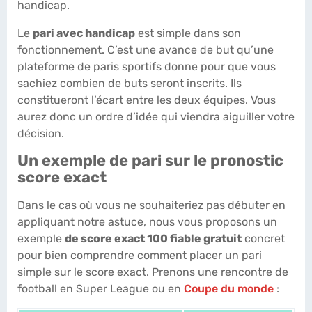
handicap.
Le
pari avec handicap
est simple dans son
fonctionnement. C’est une avance de but qu’une
plateforme de paris sportifs donne pour que vous
sachiez combien de buts seront inscrits. Ils
constitueront l’écart entre les deux équipes. Vous
aurez donc un ordre d’idée qui viendra aiguiller votre
décision.
Un exemple de pari sur le pronostic
score exact
Dans le cas où vous ne souhaiteriez pas débuter en
appliquant notre astuce, nous vous proposons un
exemple
de score exact 100 fiable gratuit
concret
pour bien comprendre comment placer un pari
simple sur le score exact. Prenons une rencontre de
football en Super League ou en
Coupe du monde
: