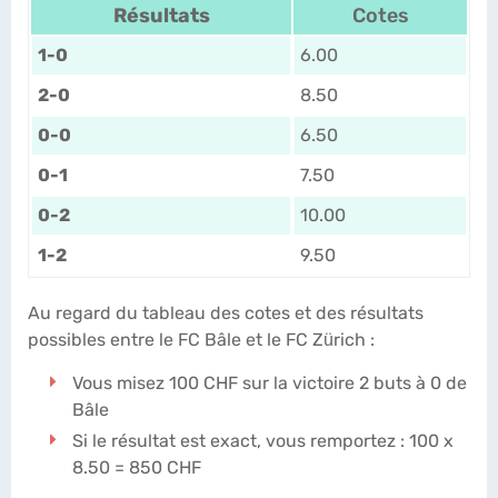
Résultats
Cotes
1-0
6.00
2-0
8.50
0-0
6.50
0-1
7.50
0-2
10.00
1-2
9.50
Au regard du tableau des cotes et des résultats
possibles entre le FC Bâle et le FC Zürich :
Vous misez 100 CHF sur la victoire 2 buts à 0 de
Bâle
Si le résultat est exact, vous remportez : 100 x
8.50 = 850 CHF