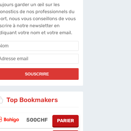
ujours garder un œil sur les
onostics de nos professionnels du
ort, nous vous conseillons de vous
scrire à notre newsletter en
diquant votre nom et votre email.
Top Bookmakers
500CHF
PARIER