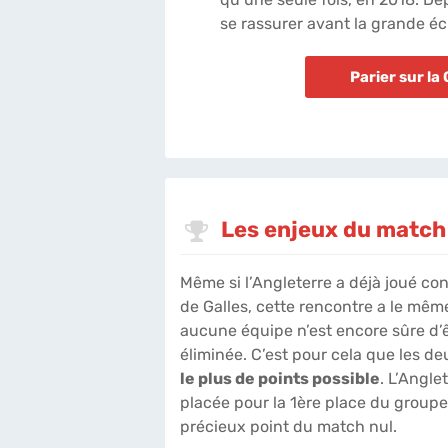
se rassurer avant la grande é
Parier sur l
Les enjeux du match
Même si l’Angleterre a déjà joué cont
de Galles, cette rencontre a le même
aucune équipe n’est encore sûre d’êt
éliminée. C’est pour cela que les d
le plus de points possible
. L’Angle
placée pour la 1ère place du groupe
précieux point du match nul.