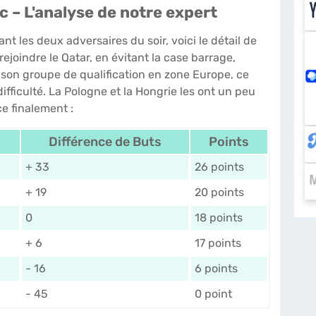
 – L'analyse de notre expert
t les deux adversaires du soir, voici le détail de
rejoindre le Qatar, en évitant la case barrage,
e son groupe de qualification en zone Europe, ce
 difficulté. La Pologne et la Hongrie les ont un peu
e finalement :
Différence de Buts
Points
+ 33
26 points
+ 19
20 points
0
18 points
+ 6
17 points
- 16
6 points
- 45
0 point