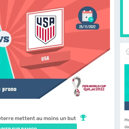
eterre mettent au moins un but
Me
da