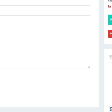
in
la
M