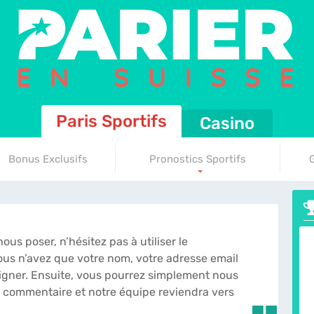
Paris Sportifs
Casino
Bonus Exclusifs
Pronostics Sportifs
us poser, n’hésitez pas à utiliser le
ous n’avez que votre nom, votre adresse email
eigner. Ensuite, vous pourrez simplement nous
re commentaire et notre équipe reviendra vers