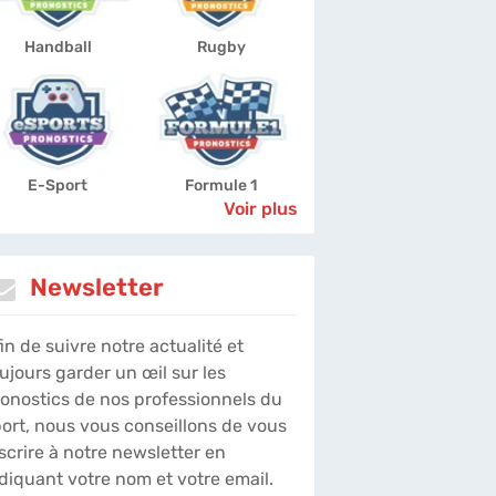
Handball
Rugby
E-Sport
Formule 1
Voir plus
Newsletter
in de suivre notre actualité et
ujours garder un œil sur les
onostics de nos professionnels du
ort, nous vous conseillons de vous
scrire à notre newsletter en
diquant votre nom et votre email.