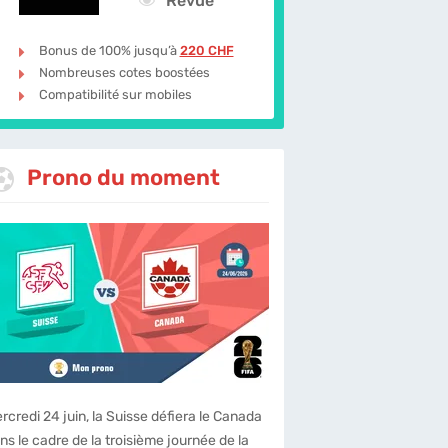
Revue
Bonus de 100% jusqu’à
220 CHF
Nombreuses cotes boostées
Compatibilité sur mobiles
Prono du moment
rcredi 24 juin, la Suisse défiera le Canada
ns le cadre de la troisième journée de la