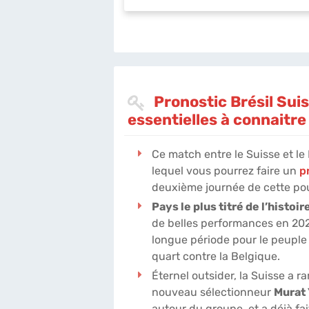
Pronostic Brésil Suis
essentielles à connaitre
Ce match entre le Suisse et le
lequel vous pourrez faire un
p
deuxième journée de cette pou
Pays le plus titré de l’histo
de belles performances en 202
longue période pour le peuple 
quart contre la Belgique.
Éternel outsider, la Suisse a 
nouveau sélectionneur
Murat 
autour du groupe, et a déjà fai