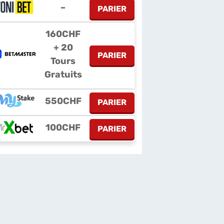
–
PARIER
160CHF
+ 20
PARIER
Tours
Gratuits
550CHF
PARIER
100CHF
PARIER