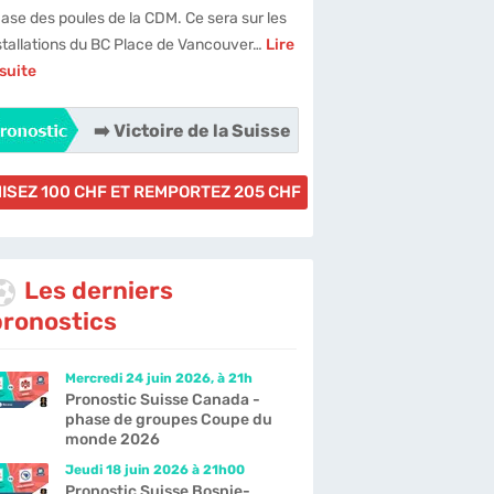
ase des poules de la CDM. Ce sera sur les
stallations du BC Place de Vancouver…
Lire
 suite
➡️ Victoire de la Suisse
ISEZ 100 CHF ET REMPORTEZ 205 CHF
Les derniers
pronostics
Mercredi 24 juin 2026, à 21h
Pronostic Suisse Canada -
phase de groupes Coupe du
monde 2026
Jeudi 18 juin 2026 à 21h00
Pronostic Suisse Bosnie-