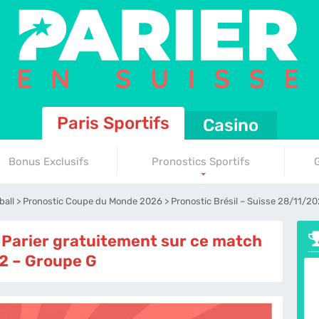
Paris Sportifs
Casino
Bonus Exclusifs
Pronostics Sportifs
ball
Pronostic Coupe du Monde 2026
Pronostic Brésil – Suisse 28/11/2
: Parier gratuitement sur ce match
2 – Groupe G