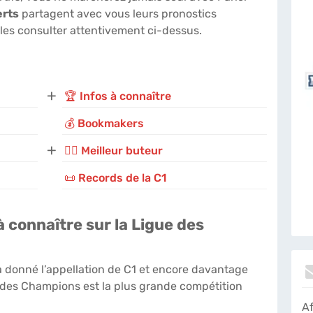
erts
partagent avec vous leurs pronostics
les consulter attentivement ci-dessus.
+
🏆 Infos à connaître
💰 Bookmakers
+
🏃‍♂️ Meilleur buteur
📜 Records de la C1
à connaître sur la Ligue des
a donné l’appellation de C1 et encore davantage
e des Champions est la plus grande compétition
Af