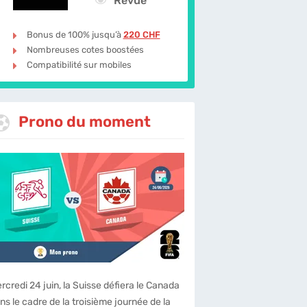
Revue
Bonus de 100% jusqu’à
220 CHF
Nombreuses cotes boostées
Compatibilité sur mobiles
Prono du moment
rcredi 24 juin, la Suisse défiera le Canada
ns le cadre de la troisième journée de la