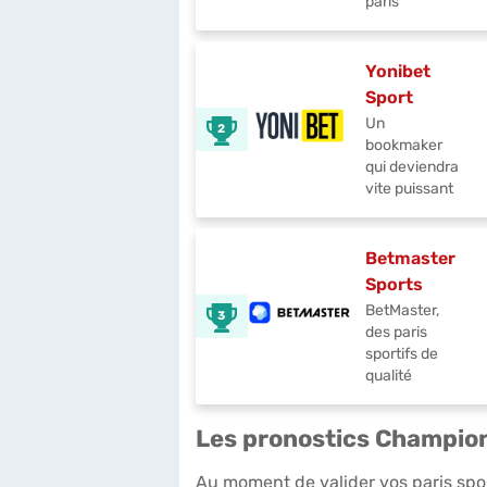
paris
Yonibet
Sport
Un
2
bookmaker
qui deviendra
vite puissant
Betmaster
Sports
BetMaster,
3
des paris
sportifs de
qualité
Les pronostics Champion
Au moment de valider vos paris spor