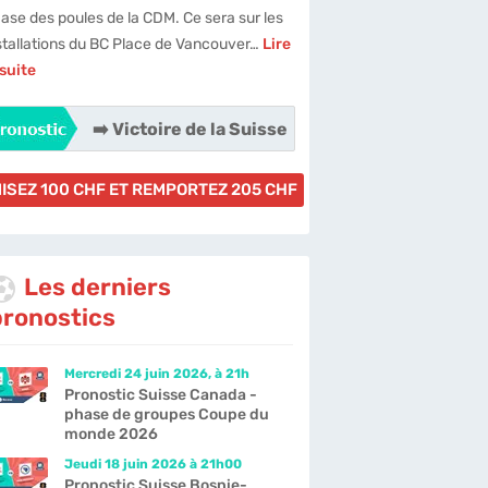
ase des poules de la CDM. Ce sera sur les
stallations du BC Place de Vancouver…
Lire
 suite
➡️ Victoire de la Suisse
ISEZ 100 CHF ET REMPORTEZ 205 CHF
Les derniers
pronostics
Mercredi 24 juin 2026, à 21h
Pronostic Suisse Canada -
phase de groupes Coupe du
monde 2026
Jeudi 18 juin 2026 à 21h00
Pronostic Suisse Bosnie-