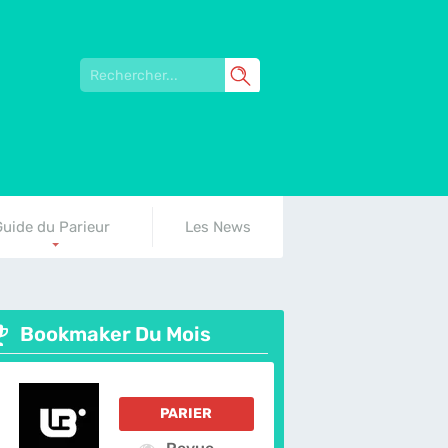
Guide du Parieur
Les News
Bookmaker Du Mois
PARIER