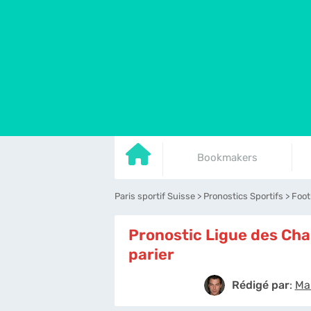
Bookmakers
Paris sportif Suisse
Pronostics Sportifs
Foot
Pronostic Ligue des Cha
parier
Rédigé par
:
Ma