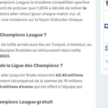
Champions League la troisième compétition sportive
ient de préciser que l’UEFA a décidé de retirer
la
atchs aller-retour (pour chaque match nul, et
t une incidence sur la façon d’aborder chaque
le Champions League ?
de cette année aura lieu en Turquie, à Istanbul, au
quipes finalistes se retrouveront dans cette
 2023
.
de la Ligue des Champions ?
aller jusqu'en finale recevront
63,45 millions
lement récompensé de la somme de 19 millions
5 millions d’euros
qui est offert à l'équipe qui
Champions League gratuit