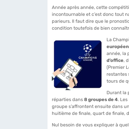
Année après année, cette compétit
incontournable et c’est donc tout na
parieurs. Il faut dire que le pronos
condition toutefois de bien connaître
La Champi
européen
année, la
d’office
, 
(Premier L
restantes 
tours de qu
Durant la 
réparties dans
8 groupes de 4
. Les
groupe s’affrontent ensuite dans une
huitième de finale, quart de finale, d
Nul besoin de vous expliquer à quel