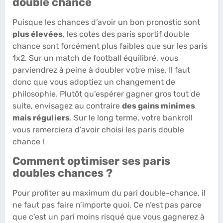
double chance
Puisque les chances d’avoir un bon pronostic sont
plus élevées
, les cotes des paris sportif double
chance sont forcément plus faibles que sur les paris
1x2. Sur un match de football équilibré, vous
parviendrez à peine à doubler votre mise. Il faut
donc que vous adoptiez un changement de
philosophie. Plutôt qu’espérer gagner gros tout de
suite, envisagez au contraire
des gains minimes
mais réguliers
. Sur le long terme, votre bankroll
vous remerciera d’avoir choisi les paris double
chance !
Comment optimiser ses paris
doubles chances ?
Pour profiter au maximum du pari double-chance, il
ne faut pas faire n’importe quoi. Ce n’est pas parce
que c’est un pari moins risqué que vous gagnerez à