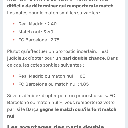
difficile de déterminer qui remportera le match
.
Les cotes pour le match sont les suivantes :
Real Madrid : 2.40
Match nul : 3.60
FC Barcelone : 2.75
Plutôt qu’effectuer un pronostic incertain, il est
judicieux d’opter pour un
pari double chance
. Dans
ce cas, les cotes sont les suivantes :
Real Madrid ou match nul : 1.60
FC Barcelone ou match nul : 1.85
Si vous décidez d’opter pour un pronostic sur « FC
Barcelone ou match nul », vous remporterez votre
pari si le Barça
gagne le match ou s’ils font match
nul
.
Les avantages des paris double