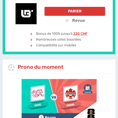
PARIER
Revue
Bonus de 100% jusqu’à
220 CHF
Nombreuses cotes boostées
Compatibilité sur mobiles
Prono du moment