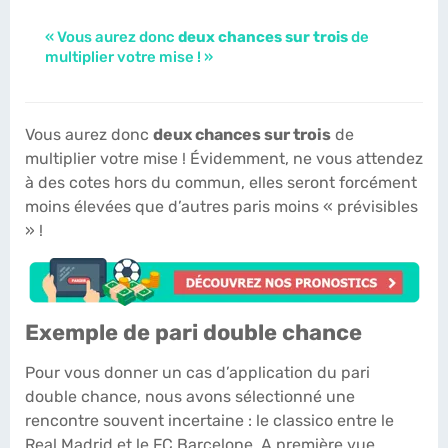
« Vous aurez donc
deux chances sur trois
de
multiplier votre mise ! »
Vous aurez donc
deux chances sur trois
de
multiplier votre mise ! Évidemment, ne vous attendez
à des cotes hors du commun, elles seront forcément
moins élevées que d’autres paris moins « prévisibles
» !
Exemple de pari double chance
Pour vous donner un cas d’application du pari
double chance, nous avons sélectionné une
rencontre souvent incertaine : le classico entre le
Real Madrid et le FC Barcelone. A première vue,