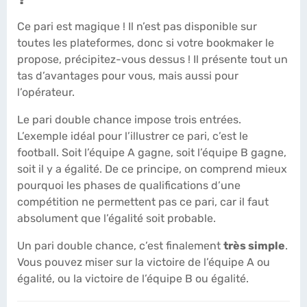
Ce pari est magique ! Il n’est pas disponible sur
toutes les plateformes, donc si votre bookmaker le
propose, précipitez-vous dessus ! Il présente tout un
tas d’avantages pour vous, mais aussi pour
l’opérateur.
Le pari double chance impose trois entrées.
L’exemple idéal pour l’illustrer ce pari, c’est le
football. Soit l’équipe A gagne, soit l’équipe B gagne,
soit il y a égalité. De ce principe, on comprend mieux
pourquoi les phases de qualifications d’une
compétition ne permettent pas ce pari, car il faut
absolument que l’égalité soit probable.
Un pari double chance, c’est finalement
très simple
.
Vous pouvez miser sur la victoire de l’équipe A ou
égalité, ou la victoire de l’équipe B ou égalité.