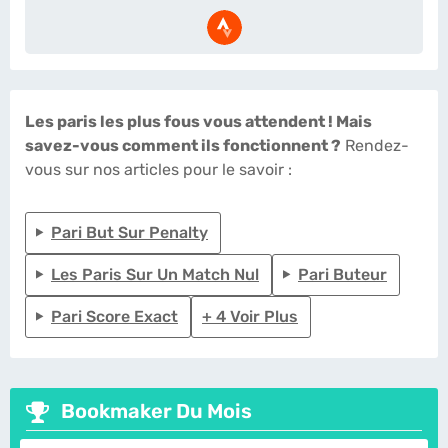
Les paris les plus fous vous attendent ! Mais
savez-vous comment ils fonctionnent ?
Rendez-
vous sur nos articles pour le savoir :
Pari But Sur Penalty
Les Paris Sur Un Match Nul
Pari Buteur
Pari Score Exact
+ 4 Voir Plus
Bookmaker Du Mois