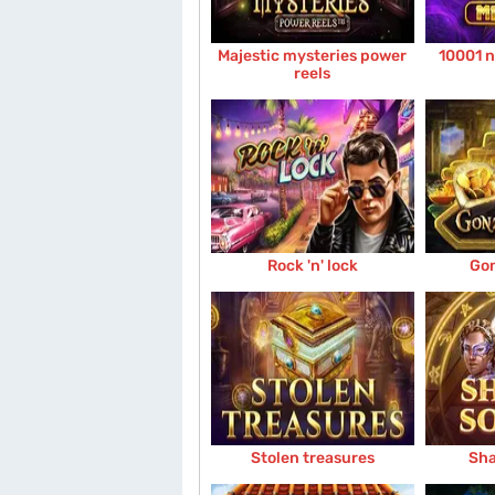
Majestic mysteries power
10001 
reels
Rock 'n' lock
Gon
Stolen treasures
Sha