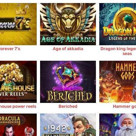
orever 7's
Age of akkadia
Dragon king lege
seas
house power reels
Beriched
Hammer g