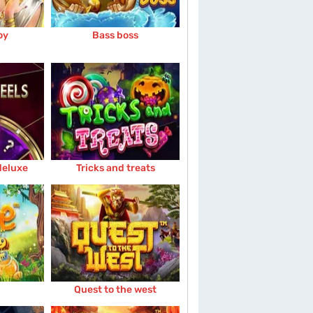
oy
Bass boss
deluxe
Tricks and treats
Quest to the west