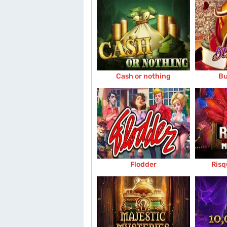
Cash or nothing
Bu
Flodder
Ris