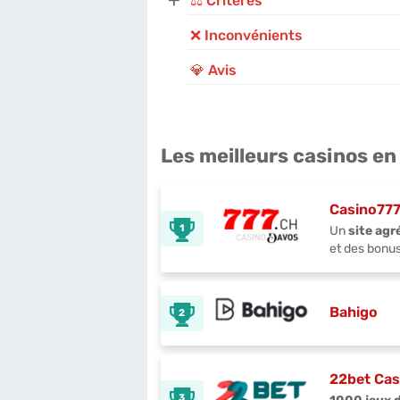
⚖️ Critères
❌ Inconvénients
💎 Avis
Les meilleurs casinos en
Casino777
1
Un
site agr
et des bonu
Bahigo
2
22bet Cas
3