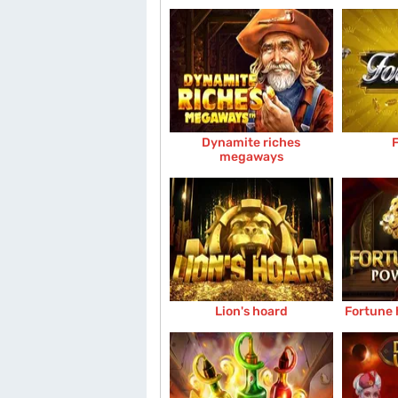
Dynamite riches
F
megaways
Lion's hoard
Fortune 