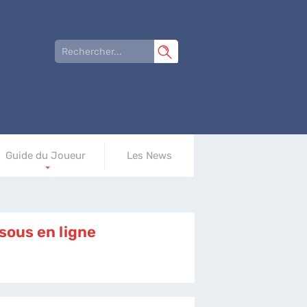
Guide du Joueur
Les News
sous en ligne