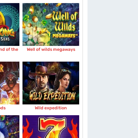
nd of the
Well of wilds megaways
ods
Wild expedition