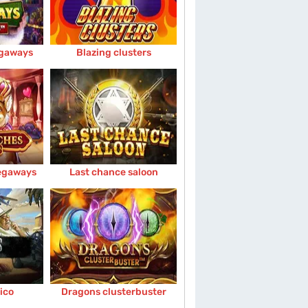
egaways
Blazing clusters
egaways
Last chance saloon
ico
Dragons clusterbuster