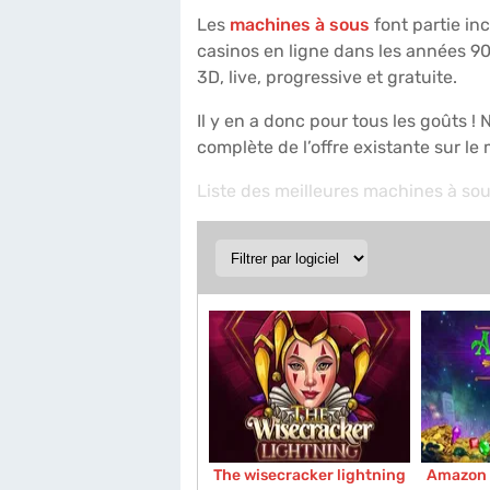
Les
machines à sous
font partie i
casinos en ligne dans les années 90
3D, live, progressive et gratuite.
Il y en a donc pour tous les goûts !
complète de l’offre existante sur le
Liste des meilleures machines à so
The wisecracker lightning
Amazon 