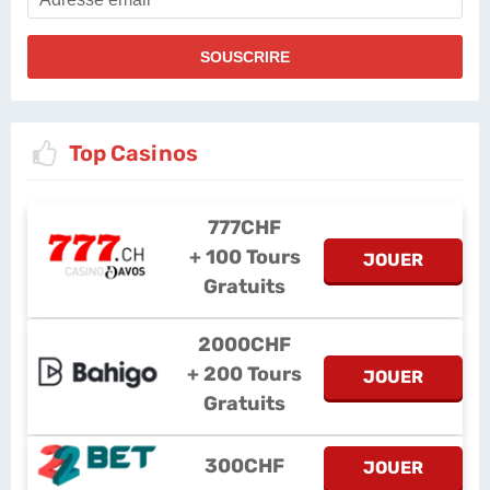
Top Casinos
777CHF
+ 100 Tours
JOUER
Gratuits
2000CHF
+ 200 Tours
JOUER
Gratuits
300CHF
JOUER