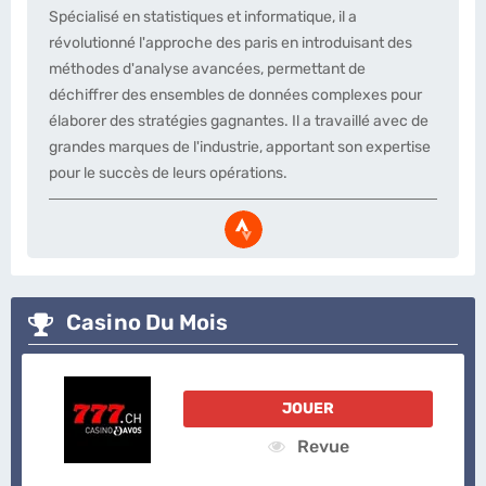
Spécialisé en statistiques et informatique, il a
révolutionné l'approche des paris en introduisant des
méthodes d'analyse avancées, permettant de
déchiffrer des ensembles de données complexes pour
élaborer des stratégies gagnantes. Il a travaillé avec de
grandes marques de l'industrie, apportant son expertise
pour le succès de leurs opérations.
Casino Du Mois
JOUER
Revue