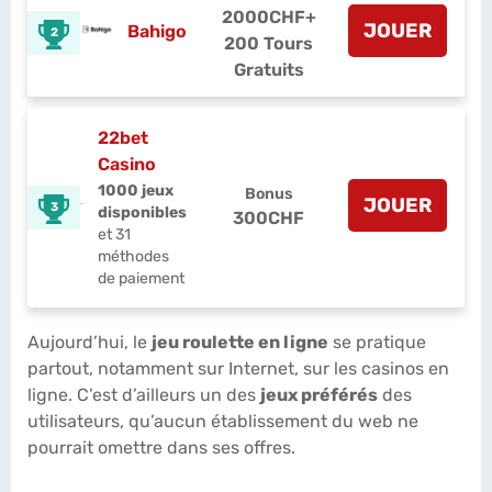
2000CHF
+
JOUER
Bahigo
2
200 Tours
Gratuits
22bet
Casino
1000 jeux
Bonus
JOUER
3
disponibles
300CHF
et 31
méthodes
de paiement
Aujourd’hui, le
jeu roulette en ligne
se pratique
partout, notamment sur Internet, sur les casinos en
ligne. C’est d’ailleurs un des
jeux préférés
des
utilisateurs, qu’aucun établissement du web ne
pourrait omettre dans ses offres.