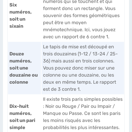
numéros qui se touchent et qui
Six
forment donc un rectangle. Vous
numéros,
souvenir des formes géométriques
soit un
peut être un moyen
sixain
mnémotechnique. Ici, vous jouez
avec un rapport de 6 contre 1.
Le tapis de mise est découpé en
Douze
trois douzaines (1-12 / 13-24 / 25-
numéros,
36) mais aussi en trois colonnes.
soit une
Vous pouvez donc miser sur une
douzaine ou
colonne ou une douzaine, ou les
colonne
deux en même temps. Le rapport
est de 3 contre 1.
Il existe trois paris simples possibles
Dix-huit
: Noir ou Rouge / Pair ou Impair /
numéros,
Manque ou Passe. Ce sont les paris
soit un pari
les moins risqués avec les
simple
probabilités les plus intéressantes.