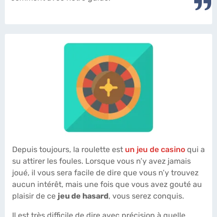
Depuis toujours, la roulette est
un jeu de casino
qui a
su attirer les foules. Lorsque vous n’y avez jamais
joué, il vous sera facile de dire que vous n’y trouvez
aucun intérêt, mais une fois que vous avez gouté au
plaisir de ce
jeu de hasard
, vous serez conquis.
Il est très difficile de dire avec précision à quelle