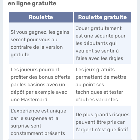
en ligne gratuite
Roulette
Roulette gratuite
Jouer gratuitement
Si vous gagnez, les gains
est une sécurité pour
seront pour vous au
les débutants qui
contraire de la version
veulent se sentir à
gratuite
l'aise avec les règles
Les joueurs pourront
Les jeux gratuits
profiter des bonus offerts
permettent de mettre
par les casinos avec un
au point ses
dépôt par exemple avec
techniques et tester
une Mastercard
d'autres variantes
L'expérience est unique
De plus grands risques
car le suspense et la
peuvent être pris car
surprise sont
l'argent n'est que fictif
constamment présents