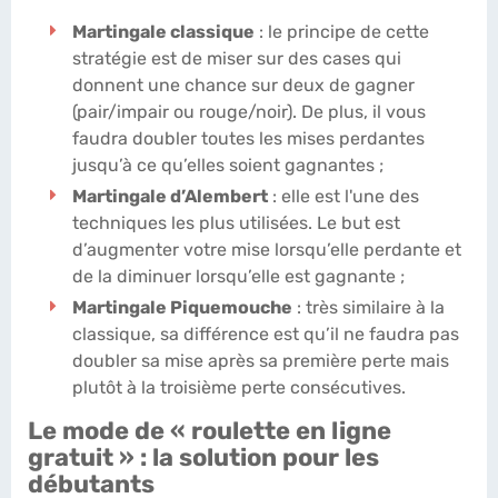
Martingale classique
: le principe de cette
stratégie est de miser sur des cases qui
donnent une chance sur deux de gagner
(pair/impair ou rouge/noir). De plus, il vous
faudra doubler toutes les mises perdantes
jusqu’à ce qu’elles soient gagnantes ;
Martingale d’Alembert
: elle est l'une des
techniques les plus utilisées. Le but est
d’augmenter votre mise lorsqu’elle perdante et
de la diminuer lorsqu’elle est gagnante ;
Martingale Piquemouche
: très similaire à la
classique, sa différence est qu’il ne faudra pas
doubler sa mise après sa première perte mais
plutôt à la troisième perte consécutives.
Le mode de « roulette en ligne
gratuit » : la solution pour les
débutants