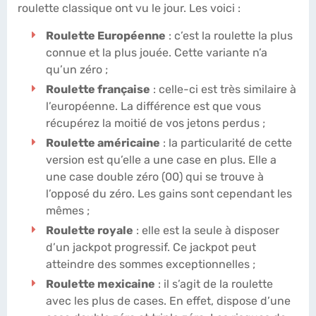
roulette classique ont vu le jour. Les voici :
Roulette Européenne
: c’est la roulette la plus
connue et la plus jouée. Cette variante n’a
qu’un zéro ;
Roulette française
: celle-ci est très similaire à
l’européenne. La différence est que vous
récupérez la moitié de vos jetons perdus ;
Roulette américaine
: la particularité de cette
version est qu’elle a une case en plus. Elle a
une case double zéro (00) qui se trouve à
l’opposé du zéro. Les gains sont cependant les
mêmes ;
Roulette royale
: elle est la seule à disposer
d’un jackpot progressif. Ce jackpot peut
atteindre des sommes exceptionnelles ;
Roulette mexicaine
: il s’agit de la roulette
avec les plus de cases. En effet, dispose d’une