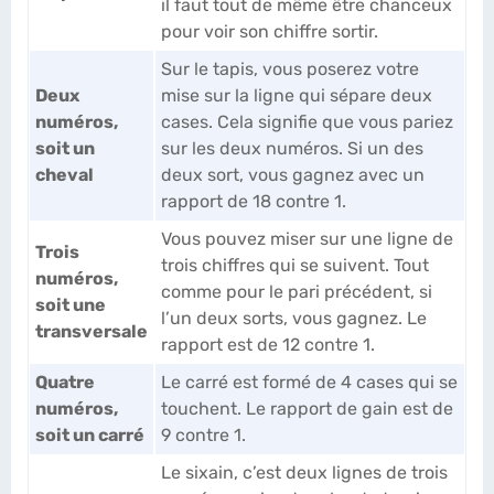
il faut tout de même être chanceux
pour voir son chiffre sortir.
Sur le tapis, vous poserez votre
Deux
mise sur la ligne qui sépare deux
numéros,
cases. Cela signifie que vous pariez
soit un
sur les deux numéros. Si un des
cheval
deux sort, vous gagnez avec un
rapport de 18 contre 1.
Vous pouvez miser sur une ligne de
Trois
trois chiffres qui se suivent. Tout
numéros,
comme pour le pari précédent, si
soit une
l’un deux sorts, vous gagnez. Le
transversale
rapport est de 12 contre 1.
Quatre
Le carré est formé de 4 cases qui se
numéros,
touchent. Le rapport de gain est de
soit un carré
9 contre 1.
Le sixain, c’est deux lignes de trois