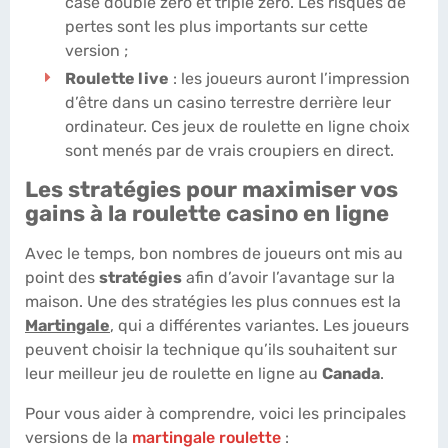
case double zéro et triple zéro. Les risques de
pertes sont les plus importants sur cette
version ;
Roulette live
: les joueurs auront l’impression
d’être dans un casino terrestre derrière leur
ordinateur. Ces jeux de roulette en ligne choix
sont menés par de vrais croupiers en direct.
Les stratégies pour maximiser vos
gains à la roulette casino en ligne
Avec le temps, bon nombres de joueurs ont mis au
point des
stratégies
afin d’avoir l’avantage sur la
maison. Une des stratégies les plus connues est la
Martingale
, qui a différentes variantes. Les joueurs
peuvent choisir la technique qu’ils souhaitent sur
leur meilleur jeu de roulette en ligne au
Canada
.
Pour vous aider à comprendre, voici les principales
versions de la
martingale roulette
: