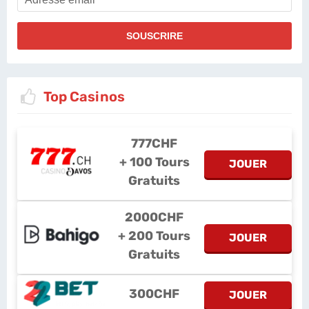
Top Casinos
777CHF
+ 100 Tours
JOUER
Gratuits
2000CHF
+ 200 Tours
JOUER
Gratuits
300CHF
JOUER