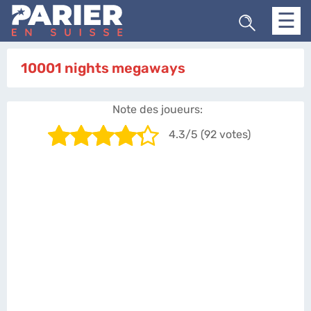
☰
10001 nights megaways
Note des joueurs:
4.3
/5 (
92
votes)