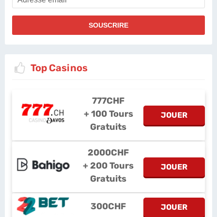
Top Casinos
777CHF
+ 100 Tours
JOUER
Gratuits
2000CHF
+ 200 Tours
JOUER
Gratuits
300CHF
JOUER