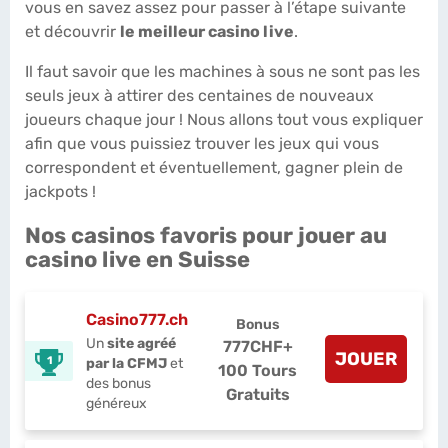
vous en savez assez pour passer à l’étape suivante
et découvrir
le meilleur casino live
.
Il faut savoir que les machines à sous ne sont pas les
seuls jeux à attirer des centaines de nouveaux
joueurs chaque jour ! Nous allons tout vous expliquer
afin que vous puissiez trouver les jeux qui vous
correspondent et éventuellement, gagner plein de
jackpots !
Nos casinos favoris pour jouer au
casino live en Suisse
Casino777.ch
Bonus
Un
site agréé
777CHF
+
JOUER
1
par la CFMJ
et
100 Tours
des bonus
Gratuits
généreux