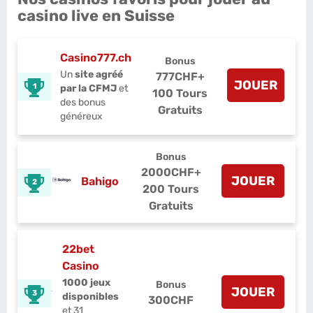
casino live en Suisse
Casino777.ch
Bonus
Un
site agréé
777CHF
+
JOUER
1
par la CFMJ
et
100 Tours
des bonus
Gratuits
généreux
Bonus
2000CHF
+
JOUER
Bahigo
2
200 Tours
Gratuits
22bet
Casino
1000 jeux
Bonus
JOUER
3
disponibles
300CHF
et 31