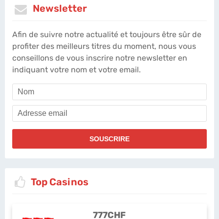
Newsletter
Afin de suivre notre actualité et toujours être sûr de
profiter des meilleurs titres du moment, nous vous
conseillons de vous inscrire notre newsletter en
indiquant votre nom et votre email.
Top Casinos
777CHF