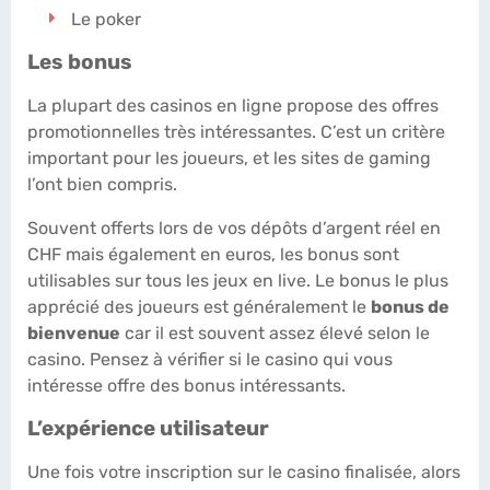
Le poker
Les bonus
La plupart des casinos en ligne propose des offres
promotionnelles très intéressantes. C’est un critère
important pour les joueurs, et les sites de gaming
l’ont bien compris.
Souvent offerts lors de vos dépôts d’argent réel en
CHF mais également en euros, les bonus sont
utilisables sur tous les jeux en live. Le bonus le plus
apprécié des joueurs est généralement le
bonus de
bienvenue
car il est souvent assez élevé selon le
casino. Pensez à vérifier si le casino qui vous
intéresse offre des bonus intéressants.
L’expérience utilisateur
Une fois votre inscription sur le casino finalisée, alors