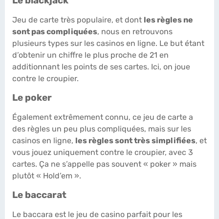
Le blackjack
Jeu de carte très populaire, et dont
les règles ne
sont pas compliquées
, nous en retrouvons
plusieurs types sur les casinos en ligne. Le but étant
d’obtenir un chiffre le plus proche de 21 en
additionnant les points de ses cartes. Ici, on joue
contre le croupier.
Le poker
Également extrêmement connu, ce jeu de carte a
des règles un peu plus compliquées, mais sur les
casinos en ligne,
les règles sont très simplifiées
, et
vous jouez uniquement contre le croupier, avec 3
cartes. Ça ne s’appelle pas souvent « poker » mais
plutôt « Hold’em ».
Le baccarat
Le baccara est le jeu de casino parfait pour les