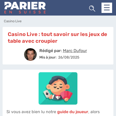
☰
Casino Live
Casino Live : tout savoir sur les jeux de
table avec croupier
Rédigé par
:
Marc Dufour
Mis à jour
:
26/08/2025
Si vous avez bien lu notre
guide du joueur
, alors