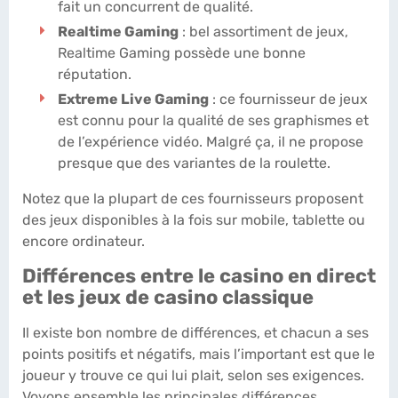
fait un concurrent de qualité.
Realtime Gaming
: bel assortiment de jeux,
Realtime Gaming possède une bonne
réputation.
Extreme Live Gaming
: ce fournisseur de jeux
est connu pour la qualité de ses graphismes et
de l’expérience vidéo. Malgré ça, il ne propose
presque que des variantes de la roulette.
Notez que la plupart de ces fournisseurs proposent
des jeux disponibles à la fois sur mobile, tablette ou
encore ordinateur.
Différences entre le casino en direct
et les jeux de casino classique
Il existe bon nombre de différences, et chacun a ses
points positifs et négatifs, mais l’important est que le
joueur y trouve ce qui lui plait, selon ses exigences.
Voyons ensemble les principales différences.