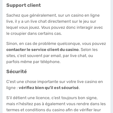
Support client
Sachez que généralement, sur un casino en ligne
live, il y a un live chat directement sur le jeu sur
lequel vous jouez. Vous pouvez donc interagir avec
le croupier dans certains cas.
Sinon, en cas de problème quelconque, vous pouvez
contacter le service client du casino
. Selon les
sites, c’est souvent par email, par live chat, ou
parfois même par téléphone.
Sécurité
C’est une chose importante sur votre live casino en
ligne :
vérifiez bien qu’il est sécurisé
.
S’il détient une licence, c’est toujours bon signe,
mais n’hésitez pas à également vous rendre dans les
termes et conditions du casino afin de vérifier leur