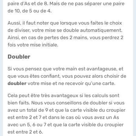
paire d’As et de 8. Mais de ne pas séparer une paire
de 10, de 5 ou de 4.
Aussi, il faut noter que lorsque vous faites le choix
de diviser, votre mise se double automatiquement.
Ainsi, en cas de pertes des 2 mains, vous perdrez 2
fois votre mise initiale.
Doubler
Si vous pensez que votre main est avantageuse, et
que vous êtes confiant, vous pouvez alors choisir de
doubler
votre mise et ne recevoir qu’une carte.
Cela peut être très avantageux si les calculs sont
bien faits. Nous vous conseillons de doubler si vous
avez un total de 9 et que la carte visible du croupier
est entre 2 et 7 et dans le cas où vous avez un As
avec un 5, 6 ou 7 et que la carte visible du croupier
est entre 2 et 6.