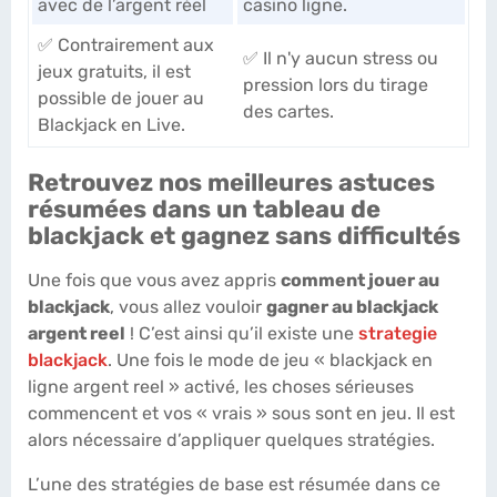
avec de l’argent réel
casino ligne.
✅ Contrairement aux
✅ Il n'y aucun stress ou
jeux gratuits, il est
pression lors du tirage
possible de jouer au
des cartes.
Blackjack en Live.
Retrouvez nos meilleures astuces
résumées dans un tableau de
blackjack et gagnez sans difficultés
Une fois que vous avez appris
comment jouer au
blackjack
, vous allez vouloir
gagner au blackjack
argent reel
! C’est ainsi qu’il existe une
strategie
blackjack
. Une fois le mode de jeu « blackjack en
ligne argent reel » activé, les choses sérieuses
commencent et vos « vrais » sous sont en jeu. Il est
alors nécessaire d’appliquer quelques stratégies.
L’une des stratégies de base est résumée dans ce