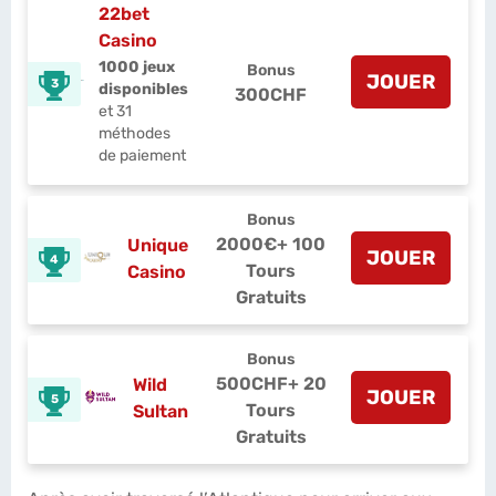
22bet
Casino
1000 jeux
Bonus
JOUER
3
disponibles
300CHF
et 31
méthodes
de paiement
Bonus
2000€
+ 100
Unique
JOUER
4
Tours
Casino
Gratuits
Bonus
500CHF
+ 20
Wild
JOUER
5
Tours
Sultan
Gratuits