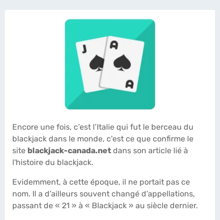
Encore une fois, c’est l’Italie qui fut le berceau du
blackjack dans le monde, c'est ce que confirme le
site
blackjack-canada.net
dans son article lié à
l'histoire du blackjack.
Evidemment, à cette époque, il ne portait pas ce
nom. Il a d’ailleurs souvent changé d’appellations,
passant de « 21 » à « Blackjack » au siècle dernier.