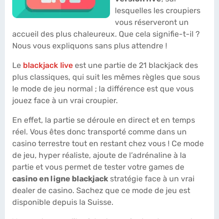
lesquelles les croupiers
vous réserveront un
accueil des plus chaleureux.
Que cela signifie-t-il ?
Nous vous expliquons sans plus attendre !
Le
blackjack live
est une partie de 21 blackjack des
plus classiques, qui suit les mêmes règles que sous
le mode de jeu normal ; la différence est que vous
jouez face à un vrai croupier.
En effet, la partie se déroule en direct et en temps
réel. Vous êtes donc transporté comme dans un
casino terrestre tout en restant chez vous ! Ce mode
de jeu, hyper réaliste, ajoute de l’adrénaline à la
partie et vous permet de tester votre games de
casino en ligne blackjack
stratégie face à un vrai
dealer de casino. Sachez que ce mode de jeu est
disponible depuis la Suisse.