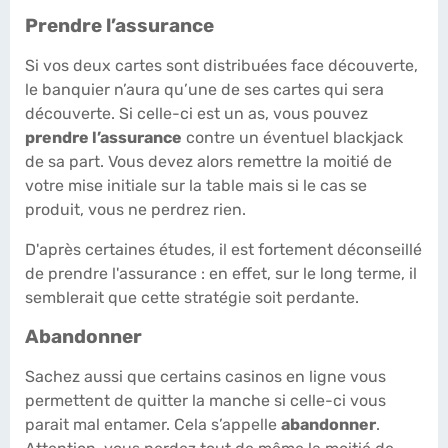
Prendre l’assurance
Si vos deux cartes sont distribuées face découverte,
le banquier n’aura qu’une de ses cartes qui sera
découverte. Si celle-ci est un as, vous pouvez
prendre l’assurance
contre un éventuel blackjack
de sa part. Vous devez alors remettre la moitié de
votre mise initiale sur la table mais si le cas se
produit, vous ne perdrez rien.
D'après certaines études, il est fortement déconseillé
de prendre l'assurance : en effet, sur le long terme, il
semblerait que cette stratégie soit perdante.
Abandonner
Sachez aussi que certains casinos en ligne vous
permettent de quitter la manche si celle-ci vous
parait mal entamer. Cela s’appelle
abandonner
.