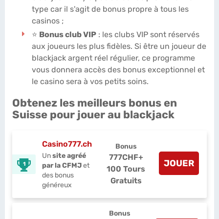
type car il s'agit de bonus propre à tous les
casinos ;
⭐
Bonus club VIP
: les clubs VIP sont réservés
aux joueurs les plus fidèles. Si être un joueur de
blackjack argent réel régulier, ce programme
vous donnera accès des bonus exceptionnel et
le casino sera à vos petits soins.
Obtenez les meilleurs bonus en
Suisse pour jouer au blackjack
Casino777.ch
Bonus
Un
site agréé
777CHF
+
JOUER
1
par la CFMJ
et
100 Tours
des bonus
Gratuits
généreux
Bonus