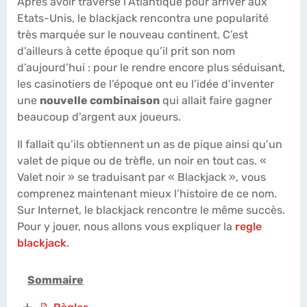
Après avoir traversé l’Atlantique pour arriver aux
Etats-Unis, le blackjack rencontra une popularité
très marquée sur le nouveau continent. C’est
d’ailleurs à cette époque qu’il prit son nom
d’aujourd’hui : pour le rendre encore plus séduisant,
les casinotiers de l’époque ont eu l’idée d’inventer
une
nouvelle combinaison
qui allait faire gagner
beaucoup d’argent aux joueurs.
Il fallait qu’ils obtiennent un as de pique ainsi qu’un
valet de pique ou de trèfle, un noir en tout cas. «
Valet noir » se traduisant par « Blackjack », vous
comprenez maintenant mieux l’histoire de ce nom.
Sur Internet, le blackjack rencontre le même succès.
Pour y jouer, nous allons vous expliquer la
regle
blackjack
.
Sommaire
+