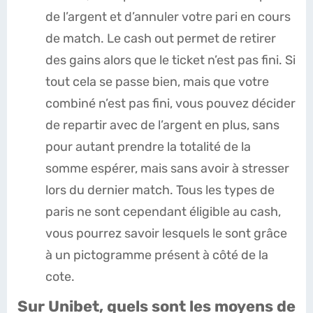
de l’argent et d’annuler votre pari en cours
de match. Le cash out permet de retirer
des gains alors que le ticket n’est pas fini. Si
tout cela se passe bien, mais que votre
combiné n’est pas fini, vous pouvez décider
de repartir avec de l’argent en plus, sans
pour autant prendre la totalité de la
somme espérer, mais sans avoir à stresser
lors du dernier match. Tous les types de
paris ne sont cependant éligible au cash,
vous pourrez savoir lesquels le sont grâce
à un pictogramme présent à côté de la
cote.
Sur Unibet, quels sont les moyens de