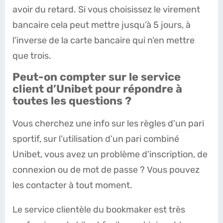
avoir du retard. Si vous choisissez le virement
bancaire cela peut mettre jusqu’à 5 jours, à
l’inverse de la carte bancaire qui n’en mettre
que trois.
Peut-on compter sur le service
client d’Unibet pour répondre à
toutes les questions ?
Vous cherchez une info sur les règles d'un pari
sportif, sur l’utilisation d’un pari combiné
Unibet, vous avez un problème d’inscription, de
connexion ou de mot de passe ? Vous pouvez
les contacter à tout moment.
Le service clientèle du bookmaker est très