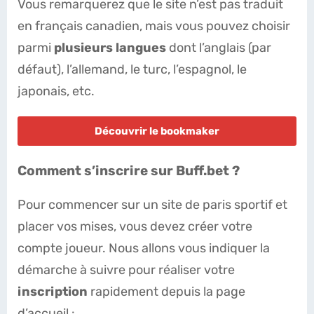
Vous remarquerez que le site n’est pas traduit
en français canadien, mais vous pouvez choisir
parmi
plusieurs langues
dont l’anglais (par
défaut), l’allemand, le turc, l’espagnol, le
japonais, etc.
Découvrir le bookmaker
Comment s’inscrire sur Buff.bet ?
Pour commencer sur un site de paris sportif et
placer vos mises, vous devez créer votre
compte joueur. Nous allons vous indiquer la
démarche à suivre pour réaliser votre
inscription
rapidement depuis la page
d’accueil :