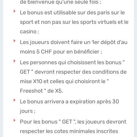
de bienvenue qu'une seule fois ;
Le bonus est utilisable sur des paris sur le
sport et non pas sur les sports virtuels et le
casino ;
Les joueurs doivent faire un 1er dépôt d'au
moins 5 CHF pour en bénéficier ;
Les personnes qui choisissent les bonus "
GET " devront respecter des conditions de
mise X10 et celles qui choisiront le "
Freeshot " de X5.
Le bonus arrivera a expiration après 30
jours ;
Pour les bonus " GET ", les joueurs devront
respecter les cotes minimales inscrites