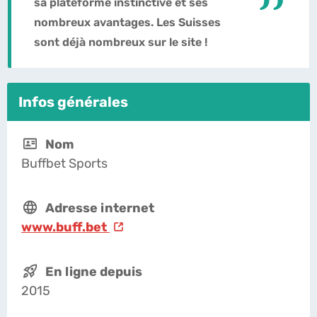
sa plateforme instinctive et ses
nombreux avantages. Les Suisses
sont déjà nombreux sur le site !
Infos générales
Nom
Buffbet Sports
Adresse internet
www.buff.bet
En ligne depuis
2015