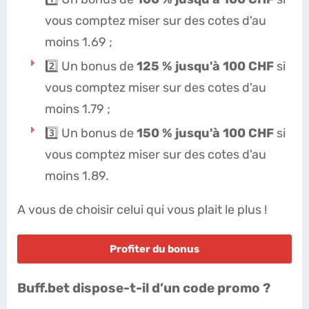
vous comptez miser sur des cotes d'au
moins 1.69 ;
2️⃣ Un bonus de
125 % jusqu'à 100 CHF
si
vous comptez miser sur des cotes d'au
moins 1.79 ;
3️⃣ Un bonus de
150 % jusqu'à 100 CHF
si
vous comptez miser sur des cotes d'au
moins 1.89.
A vous de choisir celui qui vous plait le plus !
Profiter du bonus
Buff.bet dispose-t-il d’un code promo ?