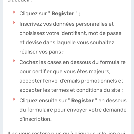
Cliquez sur "
Register
" ;
Inscrivez vos données personnelles et
choisissez votre identifiant, mot de passe
et devise dans laquelle vous souhaitez
réaliser vos paris ;
Cochez les cases en dessous du formulaire
pour certifier que vous êtes majeurs,
accepter l'envoi d'emails promotionnels et
accepter les termes et conditions du site ;
Cliquez ensuite sur "
Register
" en dessous
du formulaire pour envoyer votre demande
d'inscription.
Il ne vous restera plus qu’à cliquer sur le lien qui