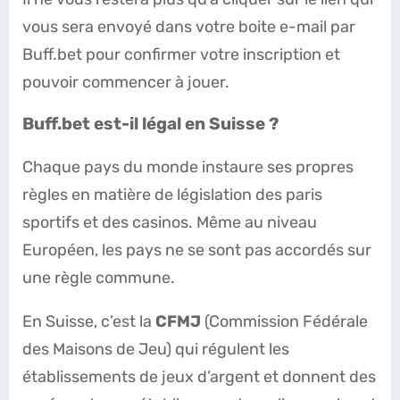
vous sera envoyé dans votre boite e-mail par
Buff.bet pour confirmer votre inscription et
pouvoir commencer à jouer.
Buff.bet est-il légal en Suisse ?
Chaque pays du monde instaure ses propres
règles en matière de législation des paris
sportifs et des casinos. Même au niveau
Européen, les pays ne se sont pas accordés sur
une règle commune.
En Suisse, c’est la
CFMJ
(Commission Fédérale
des Maisons de Jeu) qui régulent les
établissements de jeux d’argent et donnent des