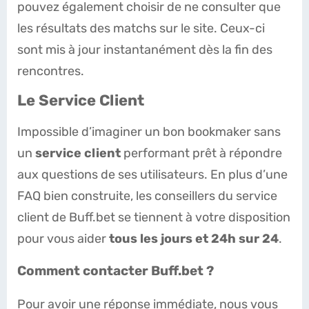
pouvez également choisir de ne consulter que
les résultats des matchs sur le site. Ceux-ci
sont mis à jour instantanément dès la fin des
rencontres.
Le Service Client
Impossible d’imaginer un bon bookmaker sans
un
service client
performant prêt à répondre
aux questions de ses utilisateurs. En plus d’une
FAQ bien construite, les conseillers du service
client de Buff.bet se tiennent à votre disposition
pour vous aider
tous les jours et 24h sur 24
.
Comment contacter Buff.bet ?
Pour avoir une réponse immédiate, nous vous