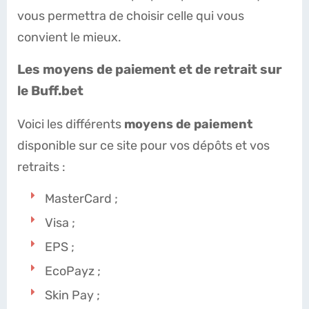
vous permettra de choisir celle qui vous
convient le mieux.
Les moyens de paiement et de retrait sur
le Buff.bet
Voici les différents
moyens de paiement
disponible sur ce site pour vos dépôts et vos
retraits :
MasterCard ;
Visa ;
EPS ;
EcoPayz ;
Skin Pay ;