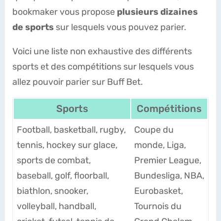
bookmaker vous propose
plusieurs dizaines
de sports
sur lesquels vous pouvez parier.
Voici une liste non exhaustive des différents
sports et des compétitions sur lesquels vous
allez pouvoir parier sur Buff Bet.
Sports
Compétitions
Football, basketball, rugby,
Coupe du
tennis, hockey sur glace,
monde, Liga,
sports de combat,
Premier League,
baseball, golf, floorball,
Bundesliga, NBA,
biathlon, snooker,
Eurobasket,
volleyball, handball,
Tournois du