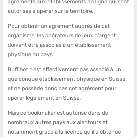
agréments aux établissements en ligne qui sont
autorisés à opérer sur le territoire.
Pour obtenir un agrément auprès de cet
organisme, les opérateurs de jeux d’argent
doivent être associés à un établissement
physique du pays.
Buff.bet n’est effectivement pas associé à un
quelconque établissement physique en Suisse
et ne possède donc pas cet agrément pour
opérer légalement en Suisse.
Mais ce bookmaker est autorisé dans de
nombreux autres pays aux alentours et
notamment grâce à la licence qu’il a obtenue