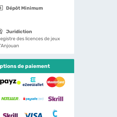
Dépôt Minimum
Juridiction
egistre des licences de jeux
'Anjouan
ptions de paiement