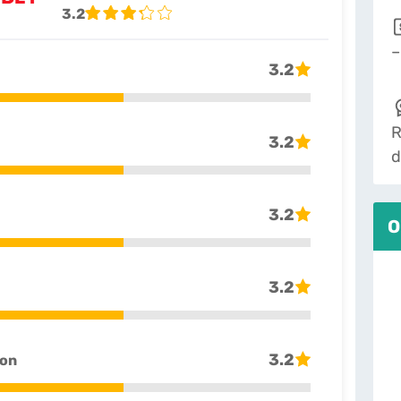
3.2
–
3.2
R
3.2
d
3.2
O
3.2
3.2
ion