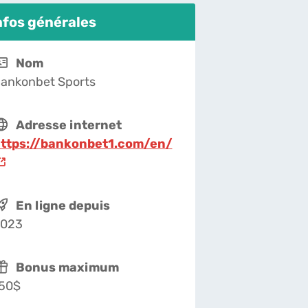
nfos générales
Nom
ankonbet Sports
Adresse internet
ttps://bankonbet1.com/en/
En ligne depuis
023
Bonus maximum
50$