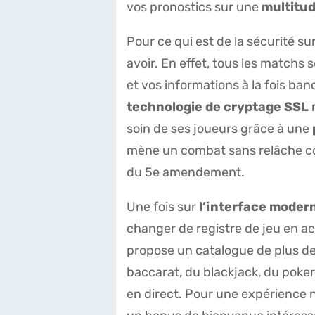
vos pronostics sur une
multitud
Pour ce qui est de la sécurité su
avoir. En effet, tous les matchs
et vos informations à la fois ba
technologie de cryptage SSL
soin de ses joueurs grâce à une
mène un combat sans relâche con
du 5e amendement.
Une fois sur
l’interface modern
changer de registre de jeu en a
propose un catalogue de plus de
baccarat, du blackjack, du poke
en direct. Pour une expérience n