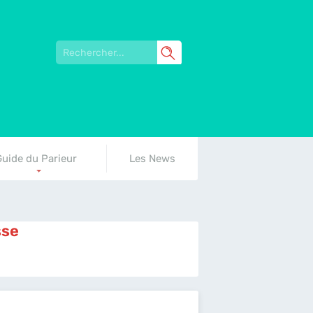
Guide du Parieur
Les News
sse