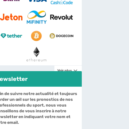
Voir plus
ewsletter
in de suivre notre actualité et toujours
rder un œil sur les pronostics de nos
ofessionnels du sport, nous vous
nseillons de vous inscrire à notre
wsletter en indiquant votre nom et
tre email.