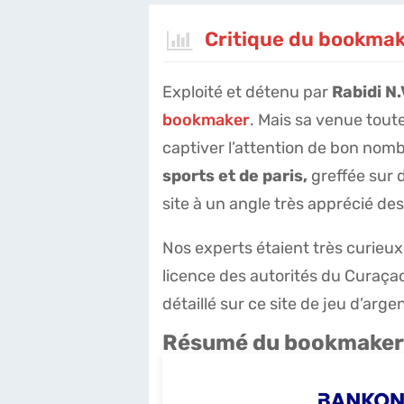
Critique du bookmak
Exploité et détenu par
Rabidi N.
bookmaker
. Mais sa venue tout
captiver l’attention de bon nom
sports et de paris,
greffée sur 
site à un angle très apprécié des
Nos experts étaient très curieu
licence des autorités du Curaçao
détaillé sur ce site de jeu d’arge
Résumé du bookmaker