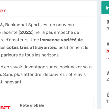
I
er
V.,
Bankonbet Sports est un nouveau
B
e récente
(2022)
ne l’a pas empêché de
bre d’amateurs. Une
immense variété de
des
cotes très attrayantes,
positionnent le
h
 parieurs de tous les horizons.
x d’en savoir davantage sur ce bookmaker sous
. Sans plus attendre, découvrez notre avis
2
nt innovant.
1
Note globale