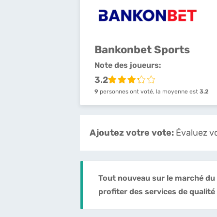
Bankonbet Sports
Note des joueurs:
3.2
9
personnes ont voté, la moyenne est
3.2
Ajoutez votre vote:
Évaluez v
Tout nouveau sur le marché du 
profiter des services de qualit