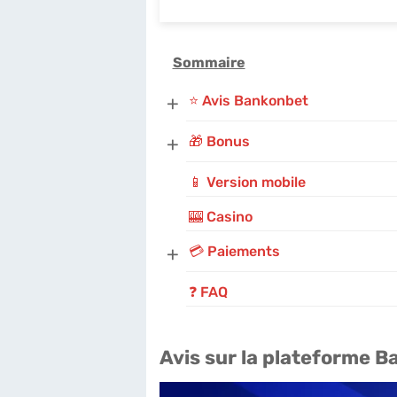
Sommaire
+
⭐ Avis Bankonbet
+
🎁 Bonus
📱 Version mobile
🎰 Casino
+
💳 Paiements
❓ FAQ
Avis sur la plateforme 