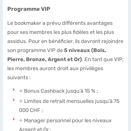
Programme VIP
Le bookmaker a prévu différents avantages
pour ses membres les plus fidèles et les plus
assidus. Pour en bénéficier, ils devront rejoindre
son programme VIP de
5 niveaux (Bois,
Pierre, Bronze, Argent et Or)
. En tant que VIP,
les membres auront droit aux privilèges
suivants :
⭐ Bonus Cashback jusqu’à 15 % ;
⭐ Limites de retrait mensuelles jusqu’à 75
000 CHF ;
⭐ Manager personnel pour les niveaux
Argent et Or ;