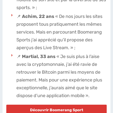
sports.
» ;
📌
Achim, 22 ans
«
De nos jours les sites
proposent tous pratiquement les mêmes
services. Mais en parcourant Boomerang
Sports j’ai apprécié qu’il propose des
aperçus des Live Stream.
» ;
📌
Martial, 33 ans
«
Je suis plus à l’aise
avec la cryptomonnaie, j’ai été ravie de
retrouver le Bitcoin parmi les moyens de
paiement. Mais pour une expérience plus
exceptionnelle, j’aurais aimé que le site
dispose d’une application mobile
».
Découvrir Boomerang Sport