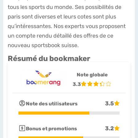
tous les sports du monde. Ses possibilités de
paris sont diverses et leurs cotes sont plus
qu’intéressantes. Nos experts vous proposent
un compte rendu détaillé des offres de ce
nouveau sportsbook suisse.
Résumé du bookmaker
Note globale
3.3
3.5
Note des utilisateurs
3.2
Bonus et promotions