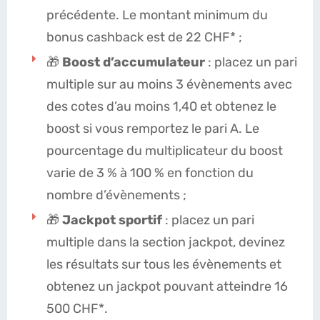
précédente. Le montant minimum du
bonus cashback est de 22 CHF* ;
🎁
Boost d’accumulateur
: placez un pari
multiple sur au moins 3 évènements avec
des cotes d’au moins 1,40 et obtenez le
boost si vous remportez le pari A. Le
pourcentage du multiplicateur du boost
varie de 3 % à 100 % en fonction du
nombre d’évènements ;
🎁
Jackpot sportif
: placez un pari
multiple dans la section jackpot, devinez
les résultats sur tous les évènements et
obtenez un jackpot pouvant atteindre 16
500 CHF*.