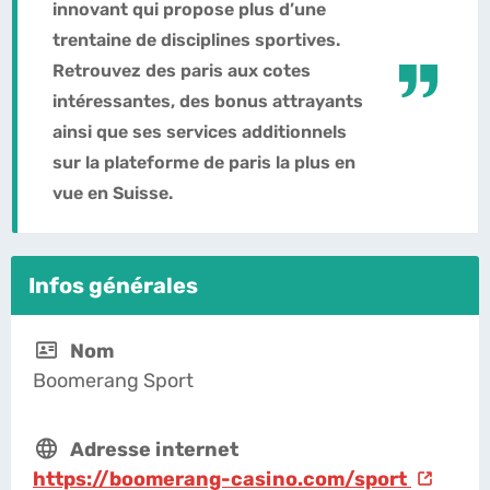
innovant qui propose plus d’une
trentaine de disciplines sportives.
Retrouvez des paris aux cotes
intéressantes, des bonus attrayants
ainsi que ses services additionnels
sur la plateforme de paris la plus en
vue en Suisse.
Infos générales
Nom
Boomerang Sport
Adresse internet
https://boomerang-casino.com/sport