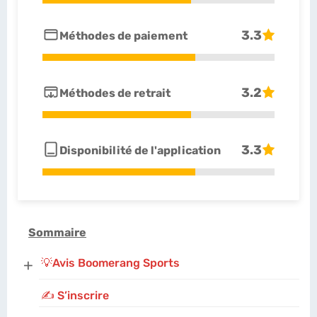
3.3
Méthodes de paiement
3.2
Méthodes de retrait
3.3
Disponibilité de l'application
Sommaire
+
💡Avis Boomerang Sports
✍️ S’inscrire