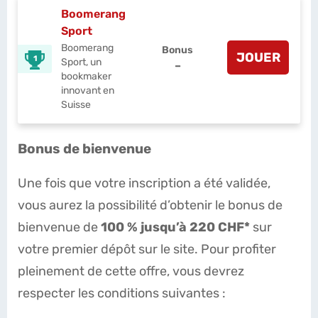
Boomerang
Sport
Boomerang
Bonus
JOUER
1
Sport, un
–
bookmaker
innovant en
Suisse
Bonus de bienvenue
Une fois que votre inscription a été validée,
vous aurez la possibilité d’obtenir le bonus de
bienvenue de
100 % jusqu’à 220 CHF*
sur
votre premier dépôt sur le site. Pour profiter
pleinement de cette offre, vous devrez
respecter les conditions suivantes :