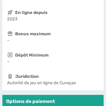
En ligne depuis
2023
Bonus maximum
–
Dépôt Minimum
–
Juridiction
Autorité de jeu en ligne de Curaçao
Options de paiement