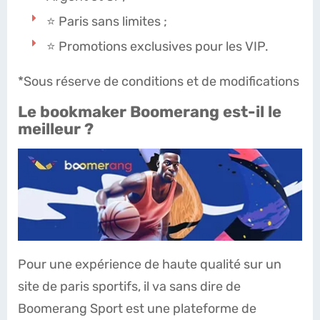
⭐ Paris sans limites ;
⭐ Promotions exclusives pour les VIP.
*Sous réserve de conditions et de modifications
Le bookmaker Boomerang est-il le
meilleur ?
Pour une expérience de haute qualité sur un
site de paris sportifs, il va sans dire de
Boomerang Sport est une plateforme de