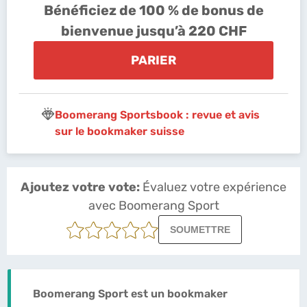
Bénéficiez de 100 % de bonus de
bienvenue jusqu’à 220 CHF
PARIER
Boomerang Sportsbook : revue et avis
sur le bookmaker suisse
Ajoutez votre vote:
Évaluez votre expérience
avec Boomerang Sport
SOUMETTRE
Boomerang Sport est un bookmaker