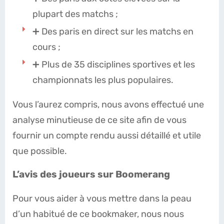
plupart des matchs ;
➕ Des paris en direct sur les matchs en
cours ;
➕ Plus de 35 disciplines sportives et les
championnats les plus populaires.
Vous l’aurez compris, nous avons effectué une
analyse minutieuse de ce site afin de vous
fournir un compte rendu aussi détaillé et utile
que possible.
L’avis des joueurs sur Boomerang
Pour vous aider à vous mettre dans la peau
d’un habitué de ce bookmaker, nous nous