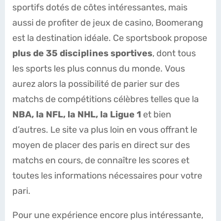
sportifs dotés de côtes intéressantes, mais
aussi de profiter de jeux de casino, Boomerang
est la destination idéale. Ce sportsbook propose
plus de 35 disciplines sportives
, dont tous
les sports les plus connus du monde. Vous
aurez alors la possibilité de parier sur des
matchs de compétitions célèbres telles que la
NBA, la NFL, la NHL, la Ligue 1
et bien
d’autres. Le site va plus loin en vous offrant le
moyen de placer des paris en direct sur des
matchs en cours, de connaître les scores et
toutes les informations nécessaires pour votre
pari.
Pour une expérience encore plus intéressante,