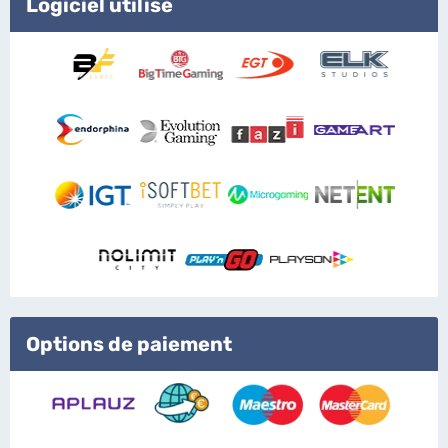
Logiciel utilisé
Options de paiement