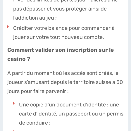
pas dépasser et vous protéger ainsi de
l’addiction au jeu ;
Créditer votre balance pour commencer à
jouer sur votre tout nouveau compte.
Comment valider son inscription sur le
casino ?
A partir du moment où les accès sont créés, le
joueur s’amusant depuis le territoire suisse a 30
jours pour faire parvenir :
Une copie d’un document d’identité : une
carte d’identité, un passeport ou un permis
de conduire ;