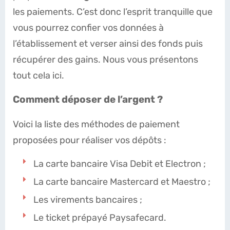
les paiements. C’est donc l’esprit tranquille que
vous pourrez confier vos données à
l’établissement et verser ainsi des fonds puis
récupérer des gains. Nous vous présentons
tout cela ici.
Comment déposer de l’argent ?
Voici la liste des méthodes de paiement
proposées pour réaliser vos dépôts :
La carte bancaire Visa Debit et Electron ;
La carte bancaire Mastercard et Maestro ;
Les virements bancaires ;
Le ticket prépayé Paysafecard.