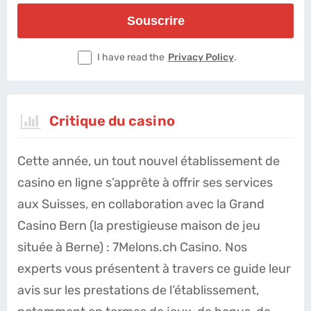
I have read the
Privacy Policy
.
Critique du casino
Cette année, un tout nouvel établissement de
casino en ligne s’apprête à offrir ses services
aux Suisses, en collaboration avec la Grand
Casino Bern (la prestigieuse maison de jeu
située à Berne) : 7Melons.ch Casino. Nos
experts vous présentent à travers ce guide leur
avis sur les prestations de l’établissement,