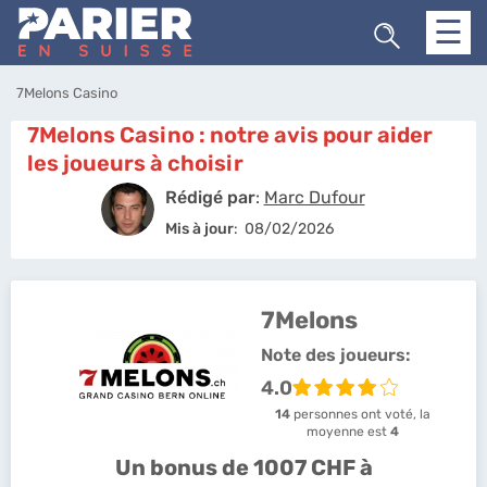
☰
7Melons Casino
7Melons Casino : notre avis pour aider
les joueurs à choisir
Rédigé par
:
Marc Dufour
Mis à jour
:
08/02/2026
7Melons
Note des joueurs:
4.0
14
personnes ont voté, la
moyenne est
4
Un bonus de 1007 CHF à