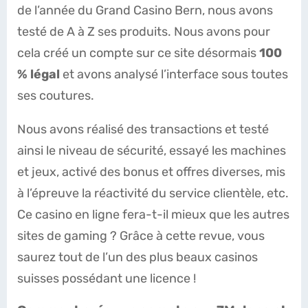
de l’année du Grand Casino Bern, nous avons
testé de A à Z ses produits. Nous avons pour
cela créé un compte sur ce site désormais
100
% légal
et avons analysé l’interface sous toutes
ses coutures.
Nous avons réalisé des transactions et testé
ainsi le niveau de sécurité, essayé les machines
et jeux, activé des bonus et offres diverses, mis
à l’épreuve la réactivité du service clientèle, etc.
Ce casino en ligne fera-t-il mieux que les autres
sites de gaming ? Grâce à cette revue, vous
saurez tout de l’un des plus beaux casinos
suisses possédant une licence !