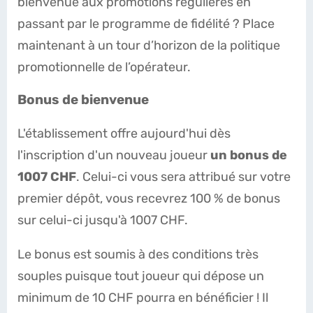
bienvenue aux promotions régulières en
passant par le programme de fidélité ? Place
maintenant à un tour d’horizon de la politique
promotionnelle de l’opérateur.
Bonus de bienvenue
L'établissement offre aujourd'hui dès
l'inscription d'un nouveau joueur
un bonus de
1007 CHF
. Celui-ci vous sera attribué sur votre
premier dépôt, vous recevrez 100 % de bonus
sur celui-ci jusqu'à 1007 CHF.
Le bonus est soumis à des conditions très
souples puisque tout joueur qui dépose un
minimum de 10 CHF pourra en bénéficier ! Il