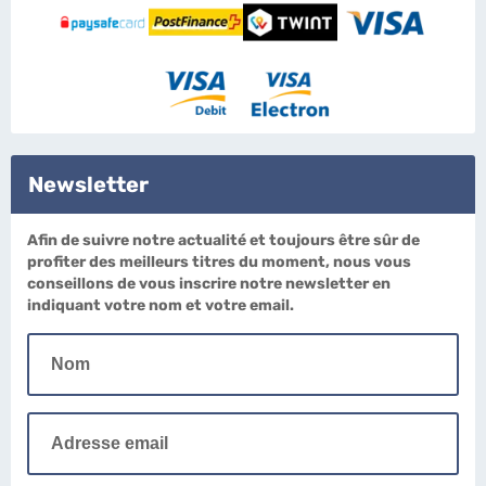
Newsletter
Afin de suivre notre actualité et toujours être sûr de
profiter des meilleurs titres du moment, nous vous
conseillons de vous inscrire notre newsletter en
indiquant votre nom et votre email.