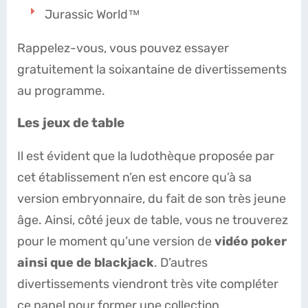
Jurassic World™
Rappelez-vous, vous pouvez essayer
gratuitement la soixantaine de divertissements
au programme.
Les jeux de table
Il est évident que la ludothèque proposée par
cet établissement n’en est encore qu’à sa
version embryonnaire, du fait de son très jeune
âge. Ainsi, côté jeux de table, vous ne trouverez
pour le moment qu’une version de
vidéo poker
ainsi que de blackjack
. D’autres
divertissements viendront très vite compléter
ce panel pour former une collection