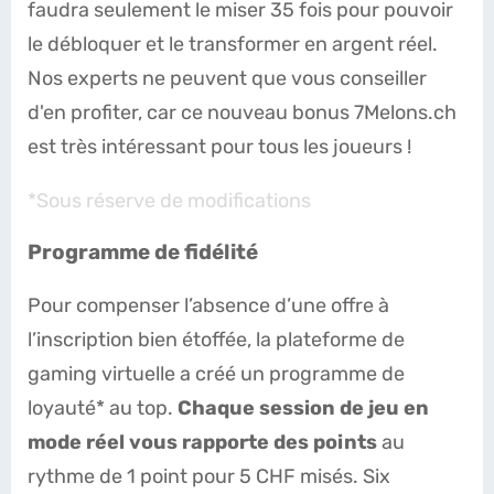
faudra seulement le miser 35 fois pour pouvoir
le débloquer et le transformer en argent réel.
Nos experts ne peuvent que vous conseiller
d'en profiter, car ce nouveau bonus 7Melons.ch
est très intéressant pour tous les joueurs !
*Sous réserve de modifications
Programme de fidélité
Pour compenser l’absence d’une offre à
l’inscription bien étoffée, la plateforme de
gaming virtuelle a créé un programme de
loyauté* au top.
Chaque session de jeu en
mode réel vous rapporte des points
au
rythme de 1 point pour 5 CHF misés. Six