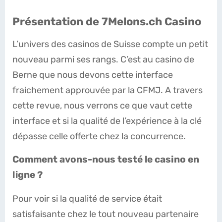
Présentation de 7Melons.ch Casino
L’univers des casinos de Suisse compte un petit
nouveau parmi ses rangs. C’est au casino de
Berne que nous devons cette interface
fraichement approuvée par la CFMJ. A travers
cette revue, nous verrons ce que vaut cette
interface et si la qualité de l’expérience à la clé
dépasse celle offerte chez la concurrence.
Comment avons-nous testé le casino en
ligne ?
Pour voir si la qualité de service était
satisfaisante chez le tout nouveau partenaire