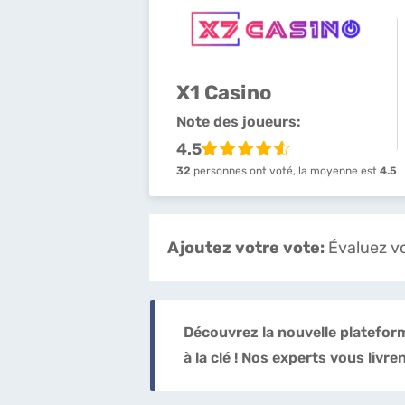
X1 Casino
Note des joueurs:
4.5
32
personnes ont voté, la moyenne est
4.5
Ajoutez votre vote:
Évaluez v
Découvrez la nouvelle plateform
à la clé ! Nos experts vous livre