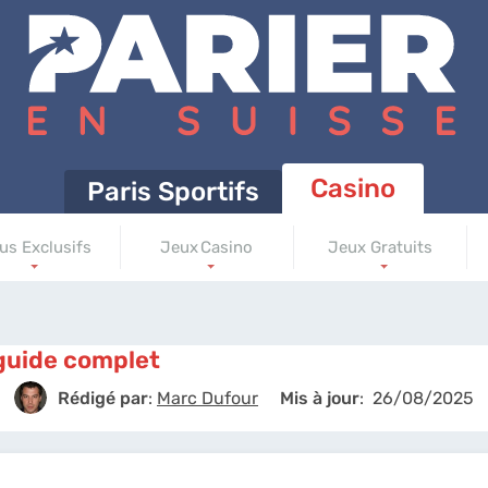
Casino
Paris Sportifs
us Exclusifs
Jeux Casino
Jeux Gratuits
 guide complet
Mis à jour
:
26/08/2025
Rédigé par
:
Marc Dufour