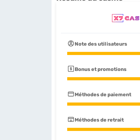
Note des utilisateurs
Bonus et promotions
Méthodes de paiement
Méthodes de retrait