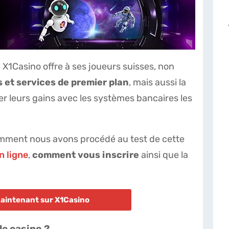
 X1Casino offre à ses joueurs suisses, non
 et services de premier plan
, mais aussi la
rer leurs gains avec les systèmes bancaires les
omment nous avons procédé au test de cette
n ligne
,
comment vous inscrire
ainsi que la
aintenant sur X1Casino
e casino ?