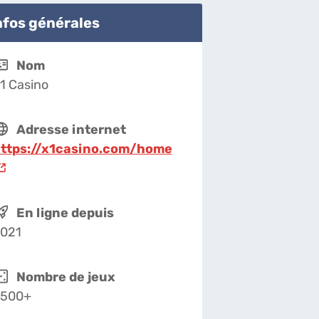
nfos générales
Nom
1 Casino
Adresse internet
ttps://x1casino.com/home
En ligne depuis
021
Nombre de jeux
500+