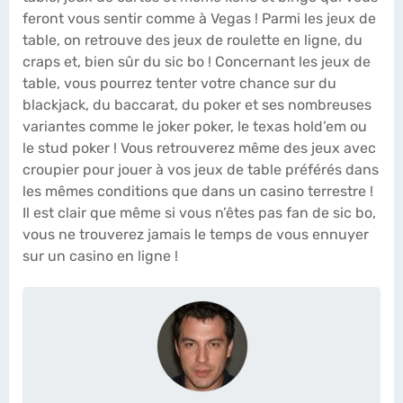
feront vous sentir comme à Vegas ! Parmi les jeux de
table, on retrouve des jeux de roulette en ligne, du
craps et, bien sûr du sic bo ! Concernant les jeux de
table, vous pourrez tenter votre chance sur du
blackjack, du baccarat, du poker et ses nombreuses
variantes comme le joker poker, le texas hold’em ou
le stud poker ! Vous retrouverez même des jeux avec
croupier pour jouer à vos jeux de table préférés dans
les mêmes conditions que dans un casino terrestre !
Il est clair que même si vous n’êtes pas fan de sic bo,
vous ne trouverez jamais le temps de vous ennuyer
sur un casino en ligne !