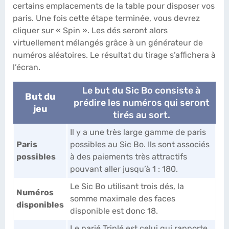
certains emplacements de la table pour disposer vos
paris. Une fois cette étape terminée, vous devrez
cliquer sur « Spin ». Les dés seront alors
virtuellement mélangés grâce à un générateur de
numéros aléatoires. Le résultat du tirage s’affichera à
l’écran.
Le but du Sic Bo consiste à
But du
prédire les numéros qui seront
jeu
tirés au sort.
Il y a une très large gamme de paris
Paris
possibles au Sic Bo. Ils sont associés
possibles
à des paiements très attractifs
pouvant aller jusqu’à 1 : 180.
Le Sic Bo utilisant trois dés, la
Numéros
somme maximale des faces
disponibles
disponible est donc 18.
Le parié Triplé est celui qui rapporte