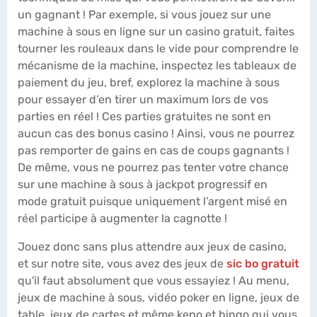
un gagnant ! Par exemple, si vous jouez sur une
machine à sous en ligne sur un casino gratuit, faites
tourner les rouleaux dans le vide pour comprendre le
mécanisme de la machine, inspectez les tableaux de
paiement du jeu, bref, explorez la machine à sous
pour essayer d’en tirer un maximum lors de vos
parties en réel ! Ces parties gratuites ne sont en
aucun cas des bonus casino ! Ainsi, vous ne pourrez
pas remporter de gains en cas de coups gagnants !
De même, vous ne pourrez pas tenter votre chance
sur une machine à sous à jackpot progressif en
mode gratuit puisque uniquement l’argent misé en
réel participe à augmenter la cagnotte !
Jouez donc sans plus attendre aux jeux de casino,
et sur notre site, vous avez des jeux de
sic bo gratuit
qu'il faut absolument que vous essayiez ! Au menu,
jeux de machine à sous, vidéo poker en ligne, jeux de
table, jeux de cartes et même keno et bingo qui vous