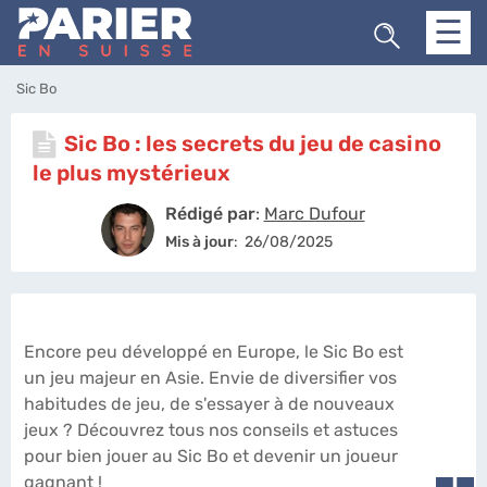
☰
Sic Bo
Sic Bo : les secrets du jeu de casino
le plus mystérieux
Rédigé par
:
Marc Dufour
Mis à jour
:
26/08/2025
Encore peu développé en Europe, le Sic Bo est
un jeu majeur en Asie. Envie de diversifier vos
habitudes de jeu, de s'essayer à de nouveaux
jeux ? Découvrez tous nos conseils et astuces
pour bien jouer au Sic Bo et devenir un joueur
gagnant !