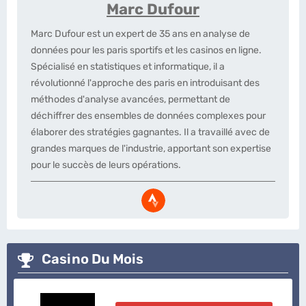
Marc Dufour
Marc Dufour est un expert de 35 ans en analyse de
données pour les paris sportifs et les casinos en ligne.
Spécialisé en statistiques et informatique, il a
révolutionné l'approche des paris en introduisant des
méthodes d'analyse avancées, permettant de
déchiffrer des ensembles de données complexes pour
élaborer des stratégies gagnantes. Il a travaillé avec de
grandes marques de l'industrie, apportant son expertise
pour le succès de leurs opérations.
Casino Du Mois