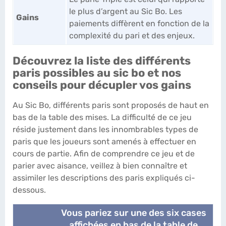
le plus d’argent au Sic Bo. Les
Gains
paiements diffèrent en fonction de la
complexité du pari et des enjeux.
Découvrez la liste des différents
paris possibles au sic bo et nos
conseils pour décupler vos gains
Au Sic Bo, différents paris sont proposés de haut en
bas de la table des mises. La difficulté de ce jeu
réside justement dans les innombrables types de
paris que les joueurs sont amenés à effectuer en
cours de partie. Afin de comprendre ce jeu et de
parier avec aisance, veillez à bien connaître et
assimiler les descriptions des paris expliqués ci-
dessous.
Vous pariez sur une des six cases
affichées en bas de la table de