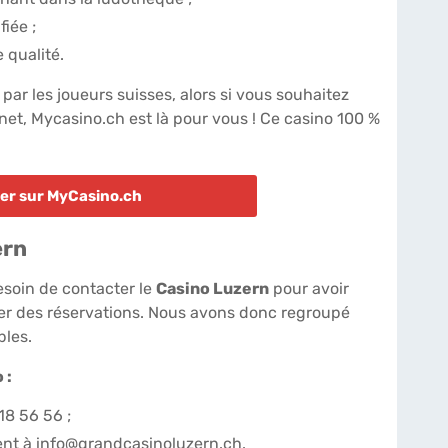
fiée ;
 qualité.
 par les joueurs suisses, alors si vous souhaitez
net, Mycasino.ch est là pour vous ! Ce casino 100 %
er sur MyCasino.ch
ern
esoin de contacter le
Casino Luzern
pour avoir
uer des réservations. Nous avons donc regroupé
bles.
 :
18 56 56 ;
ment à info@grandcasinoluzern.ch.