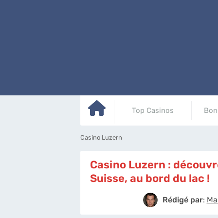
Top Casinos
Bon
Casino Luzern
Casino Luzern : découvr
Suisse, au bord du lac !
Rédigé par
:
Ma