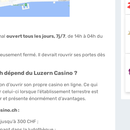
mal
ouvert tous les jours, 7j/7
, de 14h à 04h du
eusement fermé. Il devrait rouvrir ses portes dès
h dépend du Luzern Casino ?
ion d’ouvrir son propre casino en ligne. Ce qui
celui-ci lorsque l’établissement terrestre est
ur et présente énormément d’avantages.
sino.ch :
jusqu'à 300 CHF ;
nant dans la ludothèque ;