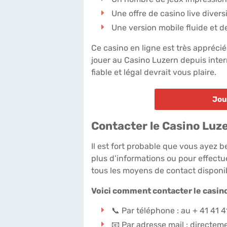
Une offre de casino live diversi
Une version mobile fluide et de
Ce casino en ligne est très apprécié
jouer au Casino Luzern depuis inter
fiable et légal devrait vous plaire.
Jou
Contacter le Casino Luz
Il est fort probable que vous ayez b
plus d’informations ou pour effect
tous les moyens de contact disponi
Voici comment contacter le casino
📞 Par téléphone : au + 41 41 4
📧 Par adresse mail : directe