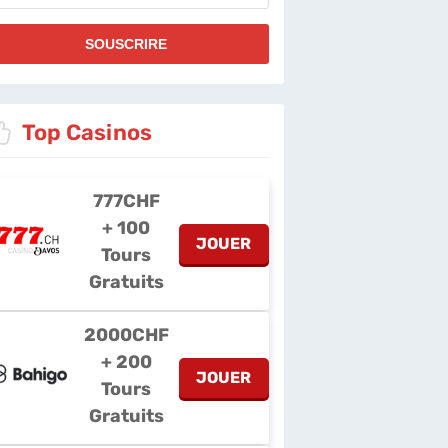
Top Casinos
777CHF
+ 100
JOUER
Tours
Gratuits
2000CHF
+ 200
JOUER
Tours
Gratuits