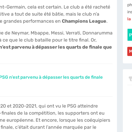
ph
nt-Germain, cela est certain. Le club a été racheté
in
ive a tout de suite été bâtie, mais le club n’a
la
 de grandes performances en
Champions League
.
e de Neymar, Mbappe, Messi, Verrati, Donnarumma
e que le club bataille pour le titre final. Or,
n’est parvenu à dépasser les quarts de finale que
M
 PSG n’est parvenu à dépasser les quarts de finale
020 et 2020-2021, qui ont vu le PSG atteindre
-finales de la compétition, les supporters ont eu
ène européenne. Et encore, lorsque les coéquipiers
 finale, c’était durant l’année marquée par le