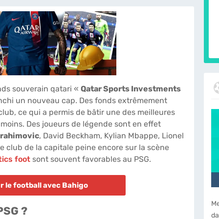
nds souverain qatari «
Qatar Sports Investments
franchi un nouveau cap. Des fonds extrêmement
club, ce qui a permis de bâtir une des meilleures
moins. Des joueurs de légende sont en effet
brahimovic
, David Beckham, Kylian Mbappe, Lionel
e club de la capitale peine encore sur la scène
ics foot
sont souvent favorables au PSG.
r le football avec Bahigo
Me
PSG ?
da