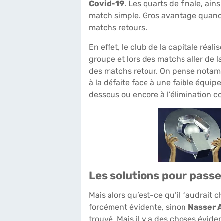
Covid-19
. Les quarts de finale, ain
match simple. Gros avantage quand 
matchs retours.
En effet, le club de la capitale réa
groupe et lors des matchs aller de l
des matchs retour. On pense nota
à la défaite face à une faible équi
dessous ou encore à l’élimination c
Les solutions pour passe
Mais alors qu’est-ce qu’il faudrait 
forcément évidente, sinon
Nasser A
trouvé. Mais il y a des choses évide