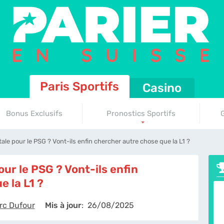
Paris Sportifs
Casino
Bonus Exclusifs
Pronostics Sportifs
ale pour le PSG ? Vont-ils enfin chercher autre chose que la L1 ?
ur le PSG ? Vont-ils enfin
 la L1 ?
rc Dufour
Mis à jour
:
26/08/2025