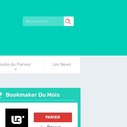
Guide du Parieur
Les News
Bookmaker Du Mois
PARIER