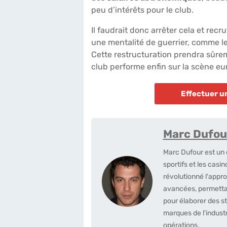
peu d’intérêts pour le club.
Il faudrait donc arrêter cela et recr
une mentalité de guerrier, comme le
Cette restructuration prendra sûrem
club performe enfin sur la scène e
Effectuer un
Marc Dufou
Marc Dufour est un 
sportifs et les casin
révolutionné l'appr
avancées, permetta
pour élaborer des st
marques de l'industr
opérations.