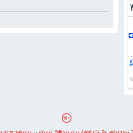
arier-en-suisse.com
.
L'équipe
Politique de confidentialité
Contactez-nous
T