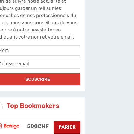
in de suivre notre actualité et
ujours garder un œil sur les
onostics de nos professionnels du
ort, nous vous conseillons de vous
scrire à notre newsletter en
diquant votre nom et votre email.
Top Bookmakers
500CHF
PARIER