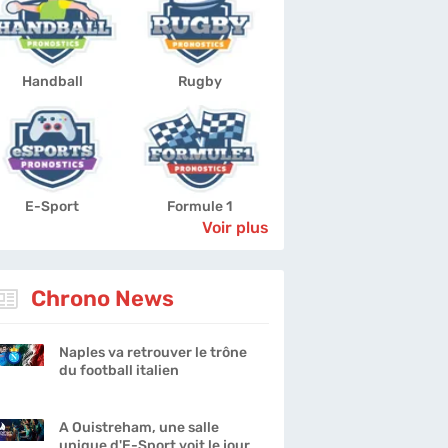
Handball
Rugby
E-Sport
Formule 1
Voir plus
Chrono News
Naples va retrouver le trône
du football italien
A Ouistreham, une salle
unique d'E-Sport voit le jour