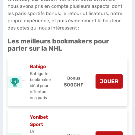
nous avons pris en compte plusieurs aspects, dont
les paris sportifs bonus, le retour utilisateurs, notre
propre expérience, et puis évidemment la hauteur
des cotes qui nous intéressent :
Les meilleurs bookmakers pour
parier sur la NHL
Bahigo
Bahigo, le
Bonus
bookmaker
JOUER
1
500CHF
idéal pour
effectuer
vos paris
Yonibet
Sport
Un