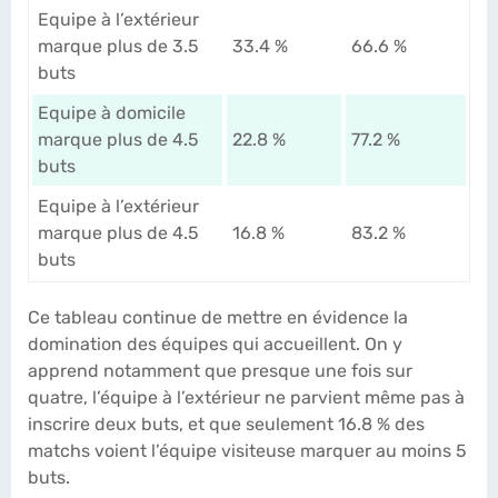
Equipe à l’extérieur
marque plus de 3.5
33.4 %
66.6 %
buts
Equipe à domicile
marque plus de 4.5
22.8 %
77.2 %
buts
Equipe à l’extérieur
marque plus de 4.5
16.8 %
83.2 %
buts
Ce tableau continue de mettre en évidence la
domination des équipes qui accueillent. On y
apprend notamment que presque une fois sur
quatre, l’équipe à l’extérieur ne parvient même pas à
inscrire deux buts, et que seulement 16.8 % des
matchs voient l’équipe visiteuse marquer au moins 5
buts.