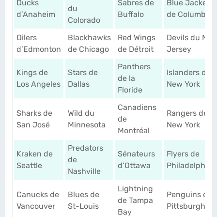
Ducks
Sabres de
Blue Jackets
du
d’Anaheim
Buffalo
de Columbus
Colorado
Oilers
Blackhawks
Red Wings
Devils du Ne
d’Edmonton
de Chicago
de Détroit
Jersey
Panthers
Kings de
Stars de
Islanders de
de la
Los Angeles
Dallas
New York
Floride
Canadiens
Sharks de
Wild du
Rangers de
de
San José
Minnesota
New York
Montréal
Predators
Kraken de
Sénateurs
Flyers de
de
Seattle
d’Ottawa
Philadelphie
Nashville
Lightning
Canucks de
Blues de
Penguins de
de Tampa
Vancouver
St-Louis
Pittsburgh
Bay