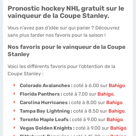
Pronostic hockey NHL gratuit sur le
vainqueur de la Coupe Stanley.
Vous n'avez pas d'idée sur qui parier ? Découvrez
sans plus tarder nos favoris pour la saison !
Nos favoris pour le vainqueur de la Coupe
Stanley
Voici les différents favoris pour l’obtention de la
Coupe Stanley :
Colorado Avalanches :
coté à 6.00 sur
Bahigo
.
Florida Panthers :
coté à 7.00 sur
Bahigo
.
Carolina Hurricanes :
coté à 8.00 sur
Bahigo
.
Tampa Bay Lightning :
coté à 8.50 sur
Bahigo
.
Toronto Maple Leafs :
coté à 9.00 sur
Bahigo
.
Vegas Golden Knights :
coté à 9.00 sur
Bahigo
.