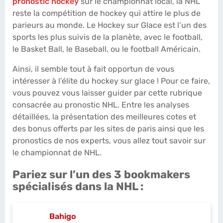
pronostic hockey
sur le championnat local, la NHL
reste la compétition de hockey qui attire le plus de
parieurs au monde. Le Hockey sur Glace est l’un des
sports les plus suivis de la planète, avec le football,
le Basket Ball, le Baseball, ou le football Américain.
Ainsi, il semble tout à fait opportun de vous
intéresser à l’élite du hockey sur glace ! Pour ce faire,
vous pouvez vous laisser guider par cette rubrique
consacrée au pronostic NHL. Entre les analyses
détaillées, la présentation des meilleures cotes et
des bonus offerts par les sites de paris ainsi que les
pronostics de nos experts, vous allez tout savoir sur
le championnat de NHL.
Pariez sur l’un des 3 bookmakers
spécialisés dans la NHL :
Bahigo