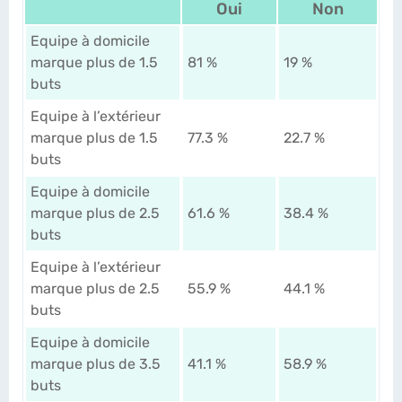
Oui
Non
Equipe à domicile
marque plus de 1.5
81 %
19 %
buts
Equipe à l’extérieur
marque plus de 1.5
77.3 %
22.7 %
buts
Equipe à domicile
marque plus de 2.5
61.6 %
38.4 %
buts
Equipe à l’extérieur
marque plus de 2.5
55.9 %
44.1 %
buts
Equipe à domicile
marque plus de 3.5
41.1 %
58.9 %
buts