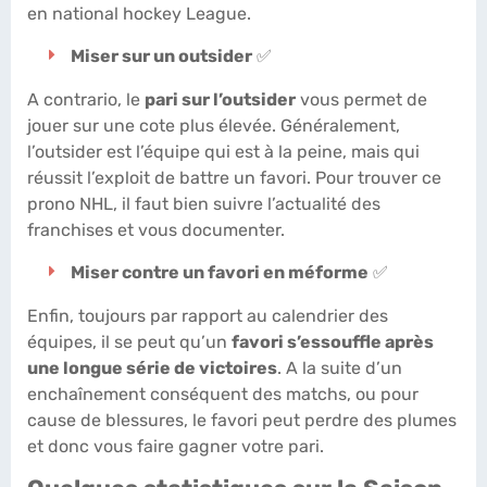
en national hockey League.
Miser sur un outsider
✅
A contrario, le
pari sur l’outsider
vous permet de
jouer sur une cote plus élevée. Généralement,
l’outsider est l’équipe qui est à la peine, mais qui
réussit l’exploit de battre un favori. Pour trouver ce
prono NHL, il faut bien suivre l’actualité des
franchises et vous documenter.
Miser contre un favori en méforme
✅
Enfin, toujours par rapport au calendrier des
équipes, il se peut qu’un
favori s’essouffle après
une longue série de victoires
. A la suite d’un
enchaînement conséquent des matchs, ou pour
cause de blessures, le favori peut perdre des plumes
et donc vous faire gagner votre pari.