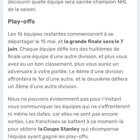
découvrir quelle équipe sera sacrée champion NHL
de la saison.
Play-offs
Les 16 équipes restantes commenceront à se
départager le 15 mai, et
la grande finale sera le 7
juin
. Chaque équipe défie lors des huitièmes de
finale une équipe d’une autre division, et plus vous
avez eu un bon classement, plus vous aurez un
adversaire à votre portée. Le 4ème d’une division
affrontera le 1er d’une autre, et le deuxième défiera
un 3ème d’une autre division.
Nous ne pouvons évidemment pas pour l’instant
vous communiquer les équipes qui ne s’affronteront
ni même les dates, car elles ne sont pas encore
sorties. Les franchises se battent à ce moment-là
pour obtenir
la Coupe Stanley
qui récompense
l’équipe ayant gagné les play-offs.