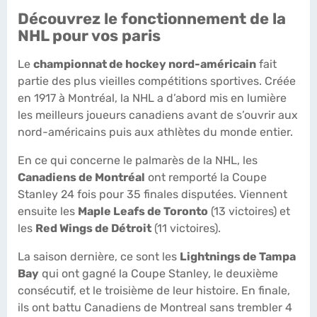
Découvrez le fonctionnement de la
NHL pour vos paris
Le
championnat de hockey nord-américain
fait
partie des plus vieilles compétitions sportives. Créée
en 1917 à Montréal, la NHL a d’abord mis en lumière
les meilleurs joueurs canadiens avant de s’ouvrir aux
nord-américains puis aux athlètes du monde entier.
En ce qui concerne le palmarès de la NHL, les
Canadiens de Montréal
ont remporté la Coupe
Stanley 24 fois pour 35 finales disputées. Viennent
ensuite les
Maple Leafs de Toronto
(13 victoires) et
les
Red Wings de Détroit
(11 victoires).
La saison dernière, ce sont les
Lightnings de Tampa
Bay
qui ont gagné la Coupe Stanley, le deuxième
consécutif, et le troisième de leur histoire. En finale,
ils ont battu Canadiens de Montreal sans trembler 4