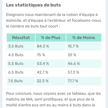
Les statistiques de buts
Eloignons nous maintenant de la notion d’équipe à
domicile, et d’équipe à l’extérieur, et focalisons-nous
le nombre de buts tout court :
Résultat
% de Plus
% de Moins
3.5 Buts
84.3 %
15.7 %
4.5 Buts
75 %
25 %
5.5 Buts
53.4 %
46.6 %
6.5 Buts
42.7 %
57.3 %
7.5 Buts
22.3 %
77.7 %
Pour conclure, nous voyons avec ce tableau, que les
matchs de NHL sont prolifiques, et que plus de la
moitié d’entre eux ont eu au moins 6 buts dans la