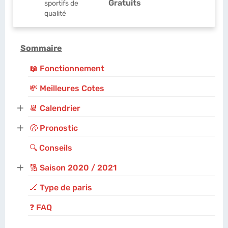
Gratuits
sportifs de
qualité
Sommaire
📖 Fonctionnement
💸 Meilleures Cotes
+
📆 Calendrier
+
🤑 Pronostic
🔍 Conseils
+
🔢 Saison 2020 / 2021
🏒 Type de paris
❓ FAQ