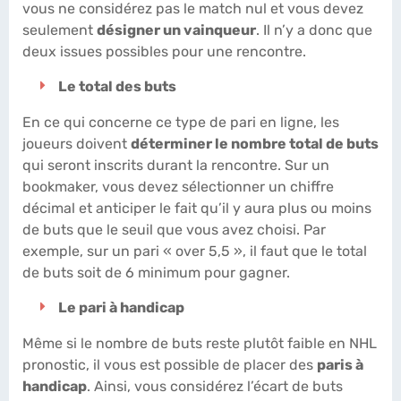
vous ne considérez pas le match nul et vous devez
seulement
désigner un vainqueur
. Il n’y a donc que
deux issues possibles pour une rencontre.
Le total des buts
En ce qui concerne ce type de pari en ligne, les
joueurs doivent
déterminer le nombre total de buts
qui seront inscrits durant la rencontre. Sur un
bookmaker, vous devez sélectionner un chiffre
décimal et anticiper le fait qu’il y aura plus ou moins
de buts que le seuil que vous avez choisi. Par
exemple, sur un pari « over 5,5 », il faut que le total
de buts soit de 6 minimum pour gagner.
Le pari à handicap
Même si le nombre de buts reste plutôt faible en NHL
pronostic, il vous est possible de placer des
paris à
handicap
. Ainsi, vous considérez l’écart de buts