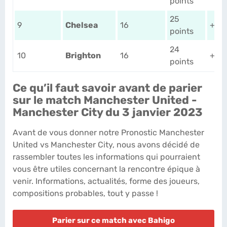
points
25
9
Chelsea
16
+ 2
points
24
10
Brighton
16
+ 4
points
Ce qu’il faut savoir avant de parier
sur le match Manchester United -
Manchester City du 3 janvier 2023
Avant de vous donner notre Pronostic Manchester
United vs Manchester City, nous avons décidé de
rassembler toutes les informations qui pourraient
vous être utiles concernant la rencontre épique à
venir. Informations, actualités, forme des joueurs,
compositions probables, tout y passe !
Parier sur ce match avec Bahigo