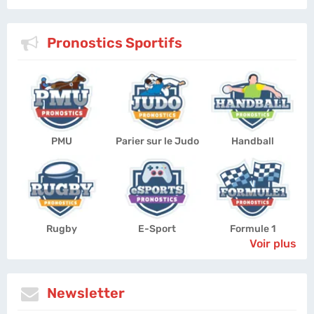
Pronostics Sportifs
PMU
Parier sur le Judo
Handball
Rugby
E-Sport
Formule 1
Voir plus
Newsletter