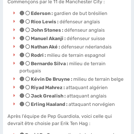
Commençons par le 11 de Manchester City :
🔵 ⚪ Ederson :
gardien de but brésilien
🔵 ⚪ Rico Lewis :
défenseur anglais
🔵 ⚪ John Stones :
défenseur anglais
🔵 ⚪ Manuel Akanji :
défenseur suisse
🔵 ⚪ Nathan Aké :
défenseur néerlandais
🔵 ⚪ Rodri :
milieu de terrain espagnol
🔵 ⚪ Bernardo Silva :
milieu de terrain
portugais
🔵 ⚪ Kévin De Bruyne :
milieu de terrain belge
🔵 ⚪ Riyad Mahrez :
attaquant algérien
🔵 ⚪ Jack Grealish :
attaquant anglais
🔵 ⚪ Erling Haaland :
attaquant norvégien
Après l’équipe de Pep Guardiola, voici celle qui
devrait être choisie par Erik Ten Hag :