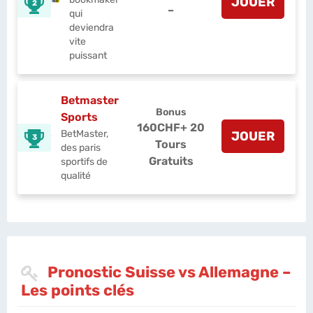
JOUER
2
–
qui
deviendra
vite
puissant
Betmaster
Bonus
Sports
160CHF
+ 20
BetMaster,
JOUER
3
Tours
des paris
Gratuits
sportifs de
qualité
Pronostic Suisse vs Allemagne –
Les points clés