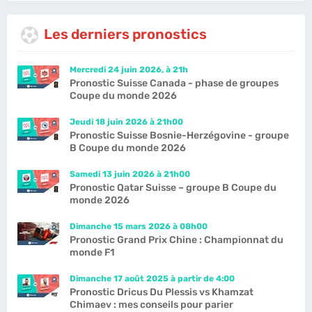
Les derniers pronostics
Mercredi 24 juin 2026, à 21h
Pronostic Suisse Canada - phase de groupes
Coupe du monde 2026
Jeudi 18 juin 2026 à 21h00
Pronostic Suisse Bosnie-Herzégovine - groupe
B Coupe du monde 2026
Samedi 13 juin 2026 à 21h00
Pronostic Qatar Suisse – groupe B Coupe du
monde 2026
Dimanche 15 mars 2026 à 08h00
Pronostic Grand Prix Chine : Championnat du
monde F1
Dimanche 17 août 2025 à partir de 4:00
Pronostic Dricus Du Plessis vs Khamzat
Chimaev : mes conseils pour parier