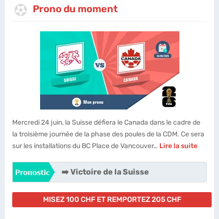
Prono du moment
Mercredi 24 juin, la Suisse défiera le Canada dans le cadre de
la troisième journée de la phase des poules de la CDM. Ce sera
sur les installations du BC Place de Vancouver…
Lire la suite
➡️ Victoire de la Suisse
MISEZ 100 CHF ET REMPORTEZ 205 CHF