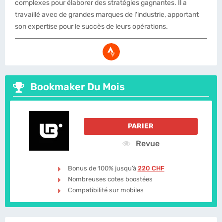
complexes pour élaborer des stratégies gagnantes. Il a
travaillé avec de grandes marques de l'industrie, apportant
son expertise pour le succès de leurs opérations.
Bookmaker Du Mois
PARIER
Revue
Bonus de 100% jusqu’à
220 CHF
Nombreuses cotes boostées
Compatibilité sur mobiles