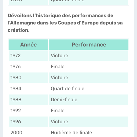
Dévoilons l’historique des performances de
l’Allemagne dans les Coupes d’Europe depuis sa
création
.
Année
Performance
1972
Victoire
1976
Finale
1980
Victoire
1984
Quart de finale
1988
Demi-finale
1992
Finale
1996
Victoire
2000
Huitième de finale