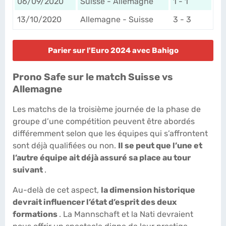
06/09/2020
Suisse - Allemagne
1 - 1
13/10/2020
Allemagne - Suisse
3 - 3
Parier sur l'Euro 2024 avec Bahigo
Prono Safe sur le match Suisse vs
Allemagne
Les matchs de la troisième journée de la phase de
groupe d’une compétition peuvent être abordés
différemment selon que les équipes qui s’affrontent
sont déjà qualifiées ou non.
Il se peut que l’une et
l’autre équipe ait déjà assuré sa place au tour
suivant
.
Au-delà de cet aspect,
la dimension historique
devrait influencer l’état d’esprit des deux
formations
. La Mannschaft et la Nati devraient