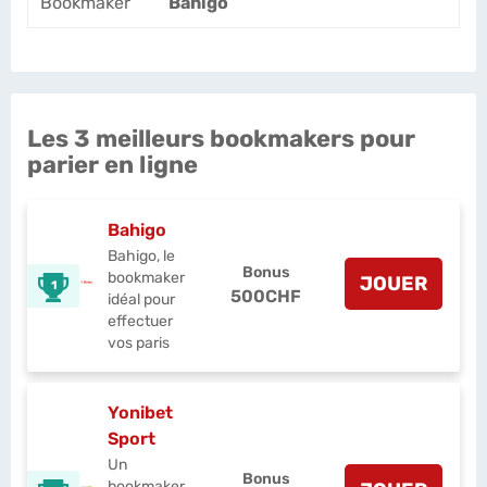
Bookmaker
Bahigo
Les 3 meilleurs bookmakers pour
parier en ligne
Bahigo
Bahigo, le
Bonus
bookmaker
JOUER
1
500CHF
idéal pour
effectuer
vos paris
Yonibet
Sport
Un
Bonus
bookmaker