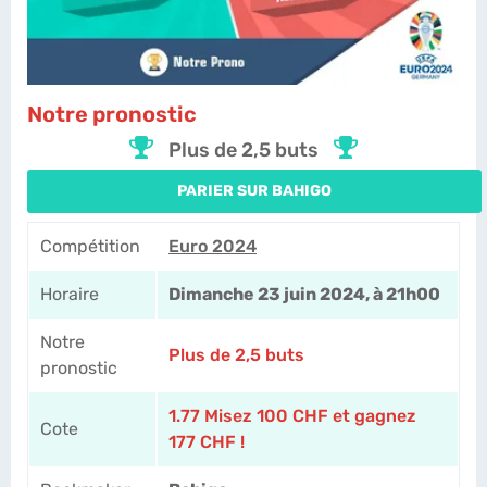
Notre pronostic
Plus de 2,5 buts
PARIER SUR BAHIGO
Compétition
Euro 2024
Horaire
Dimanche 23 juin 2024, à 21h00
Notre
Plus de 2,5 buts
pronostic
1.77 Misez 100 CHF et gagnez
Cote
177 CHF !