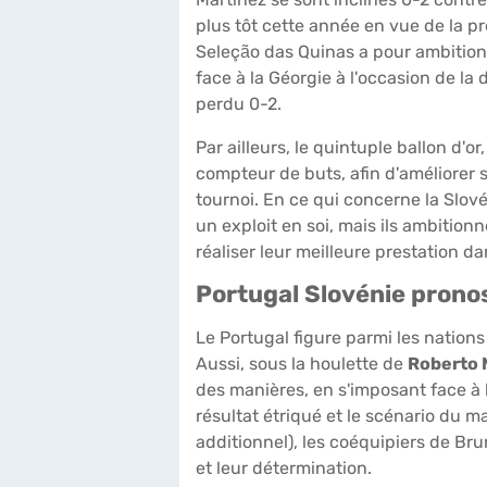
plus tôt cette année en vue de la p
Seleção das Quinas a pour ambitio
face à la Géorgie à l'occasion de la
perdu 0-2.
Par ailleurs, le quintuple ballon d'or
compteur de buts, afin d'améliorer s
tournoi. En ce qui concerne la Slové
un exploit en soi, mais ils ambition
réaliser leur meilleure prestation 
Portugal Slovénie pronos
Le Portugal figure parmi les nations
Aussi, sous la houlette de
Roberto 
des manières, en s'imposant face à
résultat étriqué et le scénario du ma
additionnel), les coéquipiers de Br
et leur détermination.