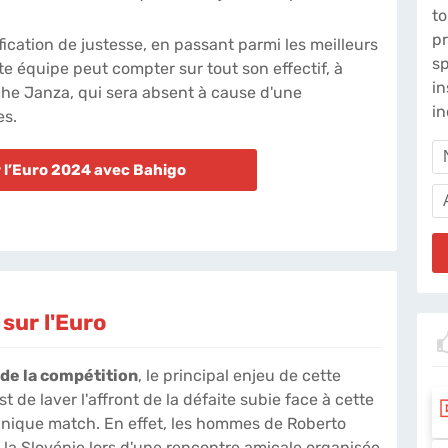
to
pr
ication de justesse, en passant parmi les meilleurs
sp
te équipe peut compter sur tout son effectif, à
in
che Janza, qui sera absent à cause d'une
in
es.
r l’Euro 2024 avec Bahigo
sur l'Euro
e de la compétition
, le principal enjeu de cette
 de laver l'affront de la défaite subie face à cette
 unique match. En effet, les hommes de Roberto
 la Slovénie lors d'une rencontre amicale organisée