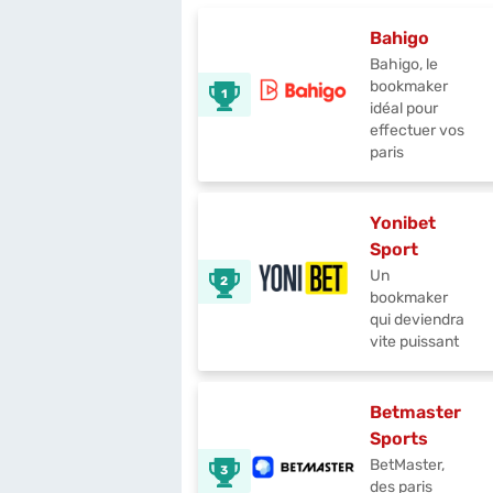
Bahigo
Bahigo, le
bookmaker
1
idéal pour
effectuer vos
paris
Yonibet
Sport
Un
2
bookmaker
qui deviendra
vite puissant
Betmaster
Sports
BetMaster,
3
des paris