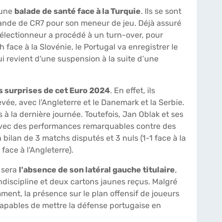
 une
balade de santé face à la Turquie
. Ils se sont
rande de CR7 pour son meneur de jeu. Déjà assuré
sélectionneur a procédé à un turn-over, pour
 face à la Slovénie, le Portugal va enregistrer le
ui revient d'une suspension à la suite d’une
s surprises de cet Euro 2024
. En effet, ils
vée, avec l'Angleterre et le Danemark et la Serbie.
 à la dernière journée. Toutefois, Jan Oblak et ses
, avec des performances remarquables contre des
bilan de 3 matchs disputés et 3 nuls (1-1 face à la
face à l'Angleterre).
 sera
l'absence de son latéral gauche titulaire
,
 indiscipline et deux cartons jaunes reçus. Malgré
mment, la présence sur le plan offensif de joueurs
capables de mettre la défense portugaise en