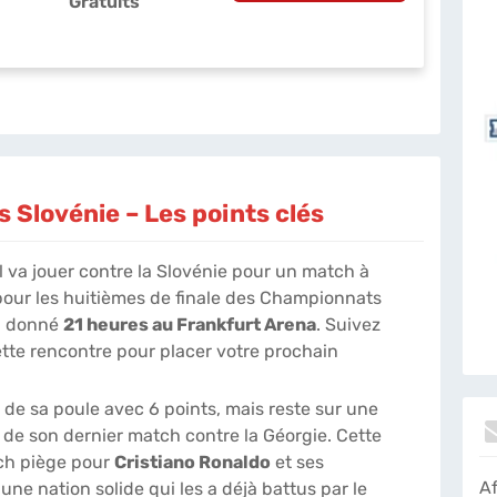
Gratuits
 Slovénie – Les points clés
al va jouer contre la Slovénie pour un match à
pour les huitièmes de finale des Championnats
ra donné
21 heures au Frankfurt Arena
. Suivez
ette rencontre pour placer votre prochain
de sa poule avec 6 points, mais reste sur une
 de son dernier match contre la Géorgie. Cette
ch piège pour
Cristiano Ronaldo
et ses
Af
 une nation solide qui les a déjà battus par le