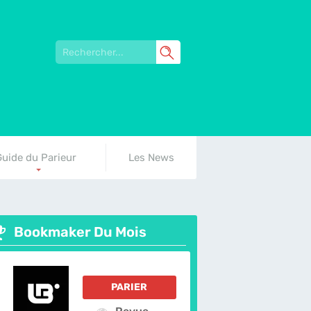
Guide du Parieur
Les News
Bookmaker Du Mois
PARIER