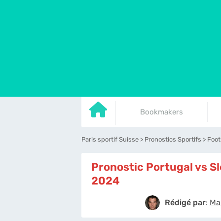
Bookmakers
Paris sportif Suisse
Pronostics Sportifs
Foot
Pronostic Portugal vs Sl
2024
Rédigé par
:
Ma