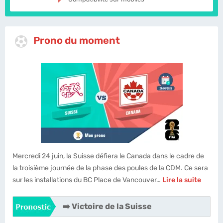
Prono du moment
Mercredi 24 juin, la Suisse défiera le Canada dans le cadre de
la troisième journée de la phase des poules de la CDM. Ce sera
sur les installations du BC Place de Vancouver…
Lire la suite
➡️ Victoire de la Suisse