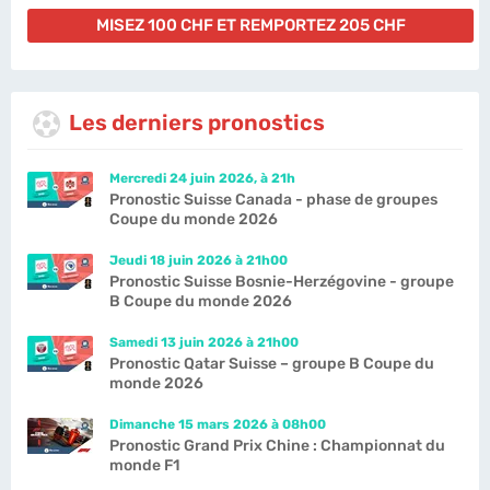
MISEZ 100 CHF ET REMPORTEZ 205 CHF
Les derniers pronostics
Mercredi 24 juin 2026, à 21h
Pronostic Suisse Canada - phase de groupes
Coupe du monde 2026
Jeudi 18 juin 2026 à 21h00
Pronostic Suisse Bosnie-Herzégovine - groupe
B Coupe du monde 2026
Samedi 13 juin 2026 à 21h00
Pronostic Qatar Suisse – groupe B Coupe du
monde 2026
Dimanche 15 mars 2026 à 08h00
Pronostic Grand Prix Chine : Championnat du
monde F1