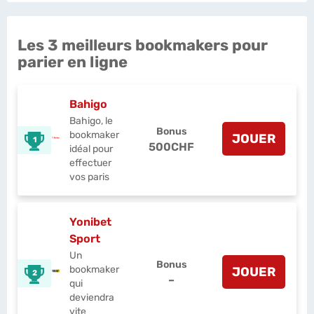
Les 3 meilleurs bookmakers pour
parier en ligne
Bahigo
Bahigo, le
Bonus
bookmaker
JOUER
1
500CHF
idéal pour
effectuer
vos paris
Yonibet
Sport
Un
Bonus
bookmaker
JOUER
2
–
qui
deviendra
vite