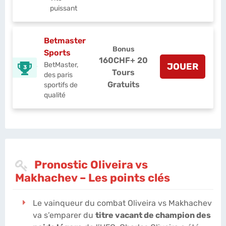
puissant
Betmaster
Bonus
Sports
160CHF
+ 20
BetMaster,
JOUER
3
Tours
des paris
Gratuits
sportifs de
qualité
Pronostic Oliveira vs
Makhachev – Les points clés
Le vainqueur du combat Oliveira vs Makhachev
va s’emparer du
titre vacant de champion des