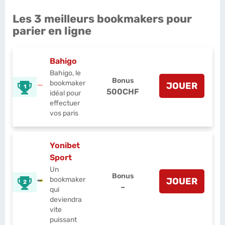
Les 3 meilleurs bookmakers pour
parier en ligne
Bahigo
Bahigo, le
Bonus
bookmaker
JOUER
1
500CHF
idéal pour
effectuer
vos paris
Yonibet
Sport
Un
Bonus
bookmaker
JOUER
2
–
qui
deviendra
vite
puissant