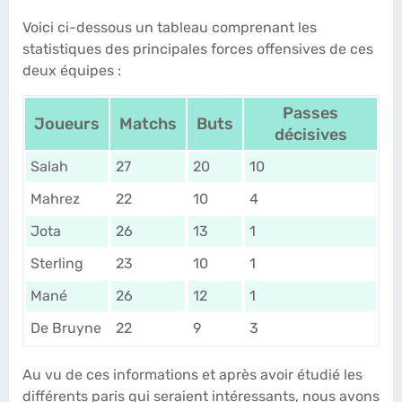
Voici ci-dessous un tableau comprenant les
statistiques des principales forces offensives de ces
deux équipes :
Passes
Joueurs
Matchs
Buts
décisives
Salah
27
20
10
Mahrez
22
10
4
Jota
26
13
1
Sterling
23
10
1
Mané
26
12
1
De Bruyne
22
9
3
Au vu de ces informations et après avoir étudié les
différents paris qui seraient intéressants, nous avons