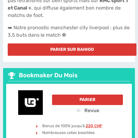
pas retransmis sur bein sports mais sur
RMC sport 1
et Canal +
, qui diffuse également bon nombre de
matchs de foot.
➡️ Notre pronostic manchester city liverpool : plus de
3,5 buts dans le match ⚽
PARIER SUR BAHIGO
Bookmaker Du Mois
PARIER
Revue
Bonus de 100% jusqu’à
220 CHF
Nombreuses cotes boostées