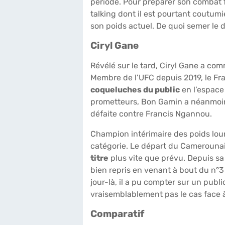
période. Pour préparer son combat 
talking
dont il est pourtant coutumi
son poids actuel. De quoi semer le d
Ciryl Gane
Révélé sur le tard, Ciryl Gane a co
Membre de l’UFC depuis 2019, le Fr
coqueluches du public
en l’espace
prometteurs,
Bon Gamin
a néanmoin
défaite contre Francis Ngannou.
Champion intérimaire des poids lourd
catégorie. Le départ du Camerouna
titre
plus vite que prévu. Depuis sa 
bien repris en venant à bout du n°3 
jour-là, il a pu compter sur un publ
vraisemblablement pas le cas face 
Comparatif