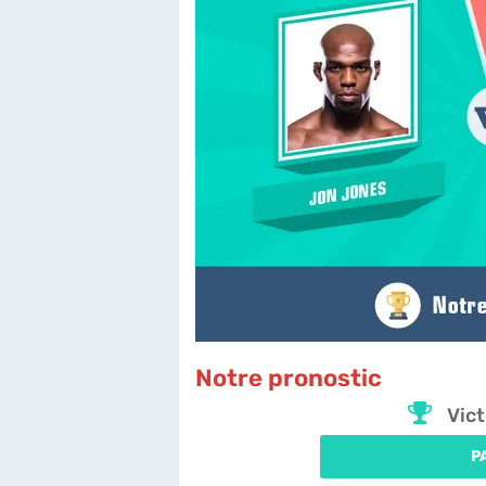
Notre pronostic
Vict
P