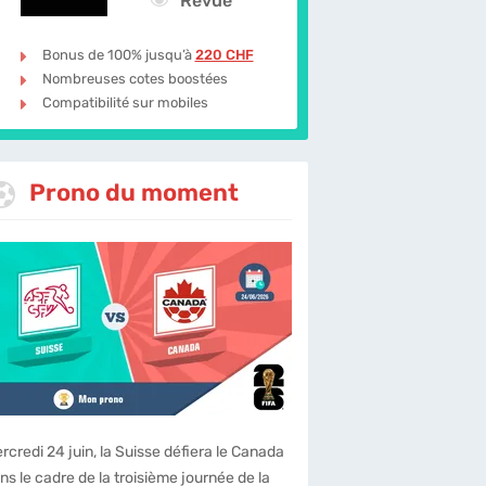
Revue
Bonus de 100% jusqu’à
220 CHF
Nombreuses cotes boostées
Compatibilité sur mobiles
Prono du moment
rcredi 24 juin, la Suisse défiera le Canada
ns le cadre de la troisième journée de la