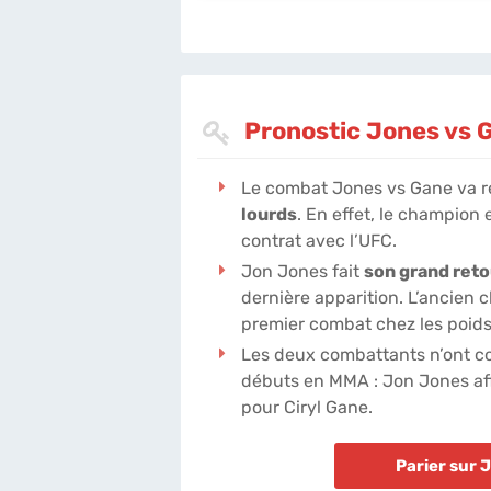
Pronostic Jones vs G
Le combat Jones vs Gane va r
lourds
. En effet, le champion 
contrat avec l’UFC.
Jon Jones fait
son grand reto
dernière apparition. L’ancien
premier combat chez les poids
Les deux combattants n’ont c
débuts en MMA : Jon Jones affi
pour Ciryl Gane.
Parier sur 