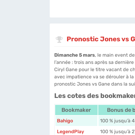
Pronostic Jones vs 
Dimanche 5 mars
, le
main event
de 
l’année : trois ans après sa dernièr
Ciryl Gane pour le titre vacant de 
avec impatience va se dérouler à la
pronostic Jones vs Gane dans la suit
Les cotes des bookmaker
Bookmaker
Bonus de 
Bahigo
100 % jusqu’à 
LegendPlay
100 % jusqu’à 