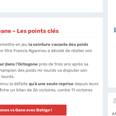
ane – Les points clés
emettre en jeu
la ceinture vacante des poids
en titre Francis Ngannou a décidé de résilier son
ur dans l’Octogone
près de trois ans après sa
 champion des poids mi-lourds va disputer son
 lourds.
onnu la défaite
qu’à une seule reprise
depuis leurs
che un bilan de 26 victoires, contre 11 victoires
Jones vs Gane avec Bahigo !
Af