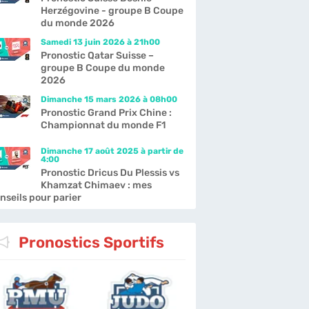
Herzégovine - groupe B Coupe
du monde 2026
Samedi 13 juin 2026 à 21h00
Pronostic Qatar Suisse –
groupe B Coupe du monde
2026
Dimanche 15 mars 2026 à 08h00
Pronostic Grand Prix Chine :
Championnat du monde F1
Dimanche 17 août 2025 à partir de
4:00
Pronostic Dricus Du Plessis vs
Khamzat Chimaev : mes
nseils pour parier
Pronostics Sportifs