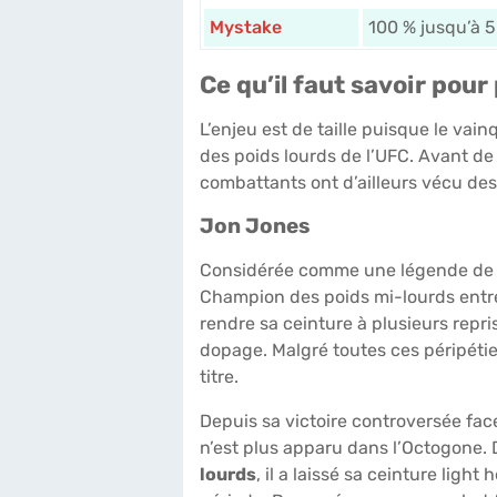
Mystake
100 % jusqu’à 
Ce qu’il faut savoir pou
L’enjeu est de taille puisque le v
des poids lourds de l’UFC. Avant de
combattants ont d’ailleurs vécu des
Jon Jones
Considérée comme une légende de 
Champion des poids mi-lourds entre
rendre sa ceinture à plusieurs repris
dopage. Malgré toutes ces péripéti
titre.
Depuis sa victoire controversée fac
n’est plus apparu dans l’Octogone.
lourds
, il a laissé sa ceinture
light 