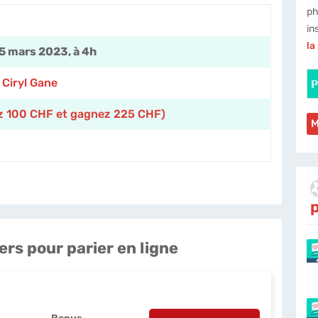
ph
in
la
5 mars 2023, à 4h
 Ciryl Gane
z 100 CHF et gagnez 225 CHF)
M
rs pour parier en ligne