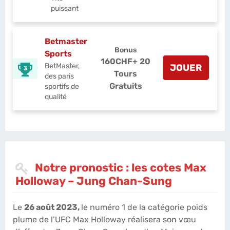
puissant
Betmaster
Bonus
Sports
160CHF
+ 20
BetMaster,
JOUER
3
Tours
des paris
Gratuits
sportifs de
qualité
Notre pronostic : les cotes Max
Holloway – Jung Chan-Sung
Le
26 août 2023,
le numéro 1 de la catégorie poids
plume de l’UFC Max Holloway réalisera son vœu