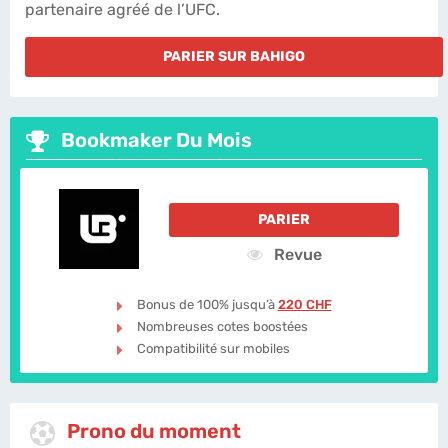
partenaire agréé de l’UFC.
PARIER SUR BAHIGO
Bookmaker Du Mois
PARIER
Revue
Bonus de 100% jusqu’à
220 CHF
Nombreuses cotes boostées
Compatibilité sur mobiles
Prono du moment