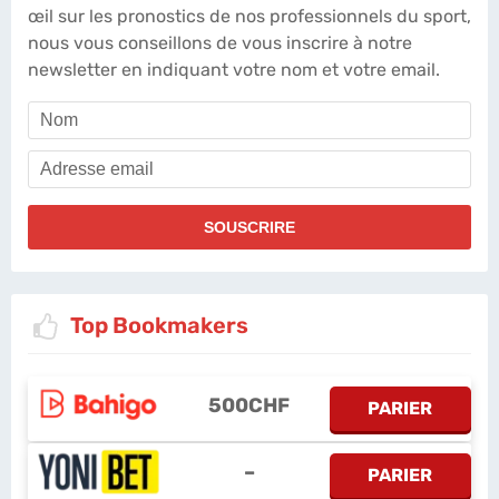
œil sur les pronostics de nos professionnels du sport,
nous vous conseillons de vous inscrire à notre
newsletter en indiquant votre nom et votre email.
Top Bookmakers
500CHF
PARIER
–
PARIER