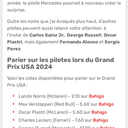
année, le pilote Mercedes pourrait à nouveau créer la
surprise.
Outre les noms que j’ai évoqués plus haut, d’autres
pilotes peuvent aussi retenir votre attention, à
l’instar de
Carlos Sainz Jr.
,
George Russell
,
Oscar
Piastri
, mais également
Fernando Alonso
et
Sergio
Perez
.
Parier sur les pilotes lors du Grand
Prix USA 2024
Voici les cotes disponibles pour parier sur le Grand
Prix USA :
Lando Norris (Mclaren) – 2.10 sur
Bahigo
Max Verstappen (Red Bull) – 5.60 sur
Bahigo
Oscar Piastri (McLaren) – 5.60 sur
Bahigo
Charles Leclerc (Ferrari) – 7.60 sur
Bahigo