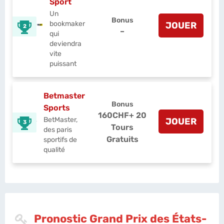
Sport
Un
Bonus
bookmaker
JOUER
2
–
qui
deviendra
vite
puissant
Betmaster
Bonus
Sports
160CHF
+ 20
BetMaster,
JOUER
3
Tours
des paris
Gratuits
sportifs de
qualité
Pronostic Grand Prix des États-