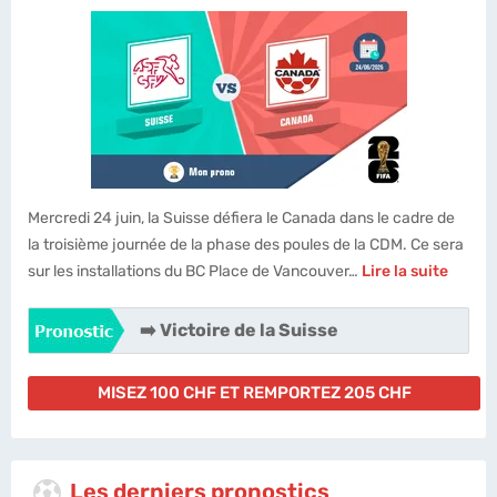
Mercredi 24 juin, la Suisse défiera le Canada dans le cadre de
la troisième journée de la phase des poules de la CDM. Ce sera
sur les installations du BC Place de Vancouver…
Lire la suite
➡️ Victoire de la Suisse
MISEZ 100 CHF ET REMPORTEZ 205 CHF
Les derniers pronostics