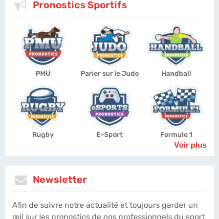
Pronostics Sportifs
PMU
Parier sur le Judo
Handball
Rugby
E-Sport
Formule 1
Voir plus
Newsletter
Afin de suivre notre actualité et toujours garder un
œil sur les pronostics de nos professionnels du sport,