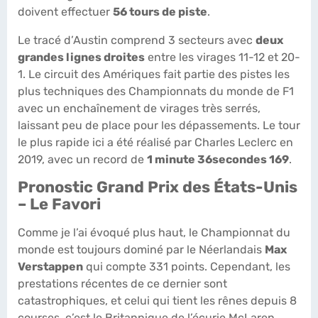
doivent effectuer
56 tours de piste
.
Le tracé d’Austin comprend 3 secteurs avec
deux
grandes lignes droites
entre les virages 11-12 et 20-
1. Le circuit des Amériques fait partie des pistes les
plus techniques des Championnats du monde de F1
avec un enchaînement de virages très serrés,
laissant peu de place pour les dépassements. Le tour
le plus rapide ici a été réalisé par Charles Leclerc en
2019, avec un record de
1 minute 36secondes 169
.
Pronostic Grand Prix des États-Unis
– Le Favori
Comme je l’ai évoqué plus haut, le Championnat du
monde est toujours dominé par le Néerlandais
Max
Verstappen
qui compte 331 points. Cependant, les
prestations récentes de ce dernier sont
catastrophiques, et celui qui tient les rênes depuis 8
courses, c’est le Britannique de l’écurie McLaren,