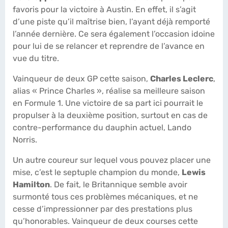
favoris pour la victoire à Austin. En effet, il s’agit
d’une piste qu’il maîtrise bien, l’ayant déjà remporté
l’année dernière. Ce sera également l’occasion idoine
pour lui de se relancer et reprendre de l’avance en
vue du titre.
Vainqueur de deux GP cette saison,
Charles Leclerc
,
alias « Prince Charles », réalise sa meilleure saison
en Formule 1. Une victoire de sa part ici pourrait le
propulser à la deuxième position, surtout en cas de
contre-performance du dauphin actuel, Lando
Norris.
Un autre coureur sur lequel vous pouvez placer une
mise, c’est le septuple champion du monde,
Lewis
Hamilton
. De fait, le Britannique semble avoir
surmonté tous ces problèmes mécaniques, et ne
cesse d’impressionner par des prestations plus
qu’honorables. Vainqueur de deux courses cette