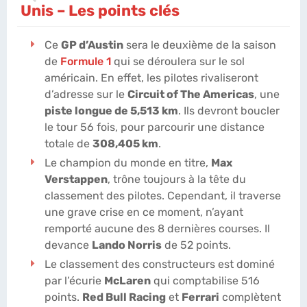
Unis – Les points clés
Ce
GP d’Austin
sera le deuxième de la saison
de
Formule 1
qui se déroulera sur le sol
américain. En effet, les pilotes rivaliseront
d’adresse sur le
Circuit of The Americas
, une
piste longue de 5,513 km
. Ils devront boucler
le tour 56 fois, pour parcourir une distance
totale de
308,405 km
.
Le champion du monde en titre,
Max
Verstappen
, trône toujours à la tête du
classement des pilotes. Cependant, il traverse
une grave crise en ce moment, n’ayant
remporté aucune des 8 dernières courses. Il
devance
Lando Norris
de 52 points.
Le classement des constructeurs est dominé
par l’écurie
McLaren
qui comptabilise 516
points.
Red Bull Racing
et
Ferrari
complètent