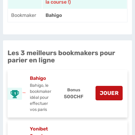
la course !)
Bookmaker
Bahigo
Les 3 meilleurs bookmakers pour
parier en ligne
Bahigo
Bahigo, le
Bonus
bookmaker
JOUER
1
500CHF
idéal pour
effectuer
vos paris
Yonibet