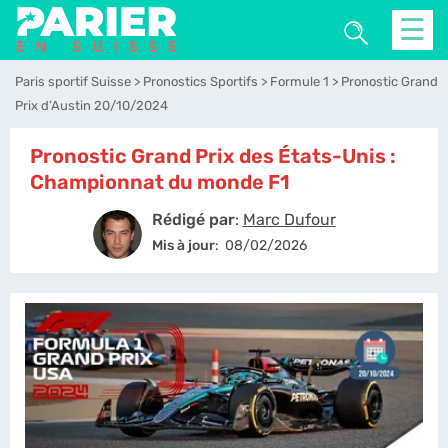
☰
Paris sportif Suisse
Pronostics Sportifs
Formule 1
Pronostic Grand
Prix d’Austin 20/10/2024
Pronostic Grand Prix des États-Unis :
Championnat du monde F1
Rédigé par
:
Marc Dufour
Mis à jour
:
08/02/2026