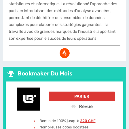
statistiques et informatique, il a révolutionné l'approche des
paris en introduisant des méthodes d'analyse avancées,
permettant de déchiffrer des ensembles de données
complexes pour élaborer des stratégies gagnantes. Il a
travaillé avec de grandes marques de l'industrie, apportant
son expertise pour le succès de leurs opérations.
Bookmaker Du Mois
PARIER
Revue
Bonus de 100% jusqu’à
220 CHF
Nombreuses cotes boostées