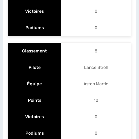
Victoires
0
Podiums
0
Classement
8
Pilote
Lance Stroll
Équipe
Aston Martin
Points
10
Victoires
0
Podiums
0