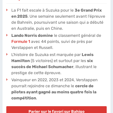
La F1 fait escale à Suzuka pour le
3e Grand Prix
en 2025
. Une semaine seulement avant l'épreuve
de Bahreïn, poursuivant une saison qui a débuté
en Australie, puis en Chine.
Lando Norris domine
le classement général de
Formule 1
avec 44 points, suivi de près par
Verstappen et Russell.
L'histoire de Suzuka est marquée par
Lewis
Hamilton
(5 victoires) et surtout par les
six
succès de Michael Schumacher
, illustrant le
prestige de cette épreuve.
Vainqueur en 2022, 2023 et 2024, Verstappen
pourrait rejoindre ce dimanche le
cercle de
pilotes ayant gagné au moins quatre fois la
compétition
.
Parier sur le favori sur Bahigo