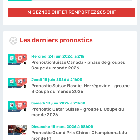
MISEZ 100 CHF ET REMPORTEZ 205 CHF
Les derniers pronostics
Mercredi 24 juin 2026, à 21h
Pronostic Suisse Canada - phase de groupes
Coupe du monde 2026
Jeudi 18 juin 2026 à 21h00
Pronostic Suisse Bosnie-Herzégovine - groupe
B Coupe du monde 2026
Samedi 13 juin 2026 à 21h00
Pronostic Qatar Suisse – groupe B Coupe du
monde 2026
Dimanche 15 mars 2026 à 08h00
Pronostic Grand Prix Chine : Championnat du
monde F1