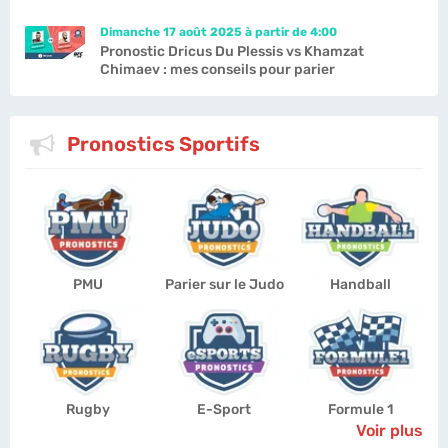
Dimanche 17 août 2025 à partir de 4:00
Pronostic Dricus Du Plessis vs Khamzat
Chimaev : mes conseils pour parier
Pronostics Sportifs
PMU
Parier sur le Judo
Handball
Rugby
E-Sport
Formule 1
Voir plus