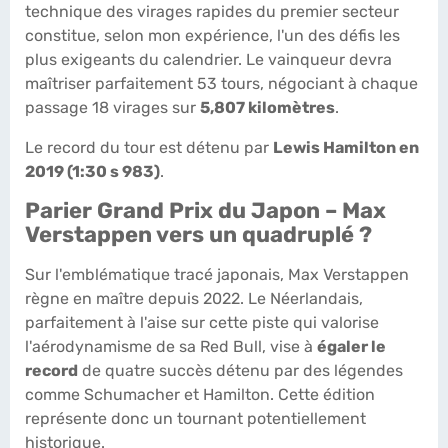
technique des virages rapides du premier secteur
constitue, selon mon expérience, l'un des défis les
plus exigeants du calendrier. Le vainqueur devra
maîtriser parfaitement 53 tours, négociant à chaque
passage 18 virages sur
5,807 kilomètres
.
Le record du tour est détenu par
Lewis Hamilton en
2019 (1:30 s 983)
.
Parier Grand Prix du Japon – Max
Verstappen vers un quadruplé ?
Sur l'emblématique tracé japonais, Max Verstappen
règne en maître depuis 2022. Le Néerlandais,
parfaitement à l'aise sur cette piste qui valorise
l'aérodynamisme de sa Red Bull, vise à
égaler le
record
de quatre succès détenu par des légendes
comme Schumacher et Hamilton. Cette édition
représente donc un tournant potentiellement
historique.