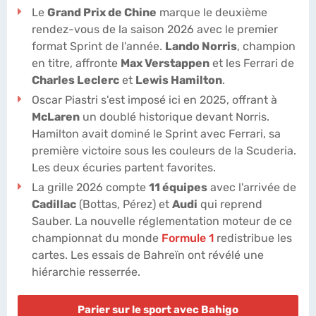
Le
Grand Prix de Chine
marque le deuxième
rendez-vous de la saison 2026 avec le premier
format Sprint de l'année.
Lando Norris
, champion
en titre, affronte
Max Verstappen
et les Ferrari de
Charles Leclerc
et
Lewis Hamilton
.
Oscar Piastri s'est imposé ici en 2025, offrant à
McLaren
un doublé historique devant Norris.
Hamilton avait dominé le Sprint avec Ferrari, sa
première victoire sous les couleurs de la Scuderia.
Les deux écuries partent favorites.
La grille 2026 compte
11 équipes
avec l'arrivée de
Cadillac
(Bottas, Pérez) et
Audi
qui reprend
Sauber. La nouvelle réglementation moteur de ce
championnat du monde
Formule 1
redistribue les
cartes. Les essais de Bahreïn ont révélé une
hiérarchie resserrée.
Parier sur le sport avec Bahigo