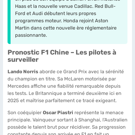
Haas et la nouvelle venue Cadillac. Red Bull-
Ford et Audi débutent leurs propres
programmes moteur. Honda rejoint Aston
Martin dans cette nouvelle ère réglementaire
passionnante.
Pronostic F1 Chine – Les pilotes à
surveiller
Lando Norris
aborde ce Grand Prix avec la sérénité
du champion en titre. Sa McLaren motorisée par
Mercedes affiche une fiabilité remarquable depuis
les tests. Le Britannique a terminé deuxième ici en
2025 et maîtrise parfaitement ce tracé exigeant.
Son coéquipier
Oscar Piastri
représente la menace
principale. Vainqueur sortant à Shanghai, l'Australien
possède le talent brut pour récidiver. Sa progression
constante depuis son arrivée en F1 en fait un