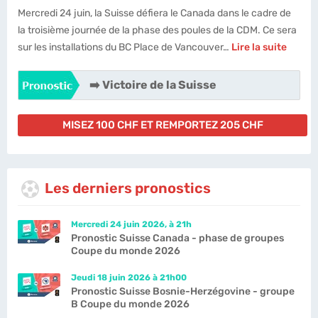
Mercredi 24 juin, la Suisse défiera le Canada dans le cadre de
la troisième journée de la phase des poules de la CDM. Ce sera
sur les installations du BC Place de Vancouver…
Lire la suite
➡️ Victoire de la Suisse
MISEZ 100 CHF ET REMPORTEZ 205 CHF
Les derniers pronostics
Mercredi 24 juin 2026, à 21h
Pronostic Suisse Canada - phase de groupes
Coupe du monde 2026
Jeudi 18 juin 2026 à 21h00
Pronostic Suisse Bosnie-Herzégovine - groupe
B Coupe du monde 2026