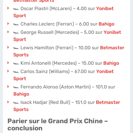
Betmaster Sports
🏎️ Oscar Piastri (McLaren) – 4.00 sur
Yonibet
Sport
🏎️ Charles Leclerc (Ferrari) – 6.00 sur
Bahigo
🏎️ George Russell (Mercedes) – 5.00 sur
Yonibet
Sport
🏎️ Lewis Hamilton (Ferrari) – 10.00 sur
Betmaster
Sports
🏎️ Kimi Antonelli (Mercedes) – 15.00 sur
Bahigo
🏎️ Carlos Sainz (Williams) – 67.00 sur
Yonibet
Sport
🏎️ Fernando Alonso (Aston Martin) – 101.0 sur
Bahigo
🏎️ Isack Hadjar (Red Bull) – 151.0 sur
Betmaster
Sports
Parier sur le Grand Prix Chine –
conclusion