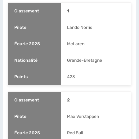
Classement
1
Pilote
Lando Norris
Écurie 2025
McLaren
Nationalité
Grande-Bretagne
Points
423
Classement
2
Pilote
Max Verstappen
Écurie 2025
Red Bull