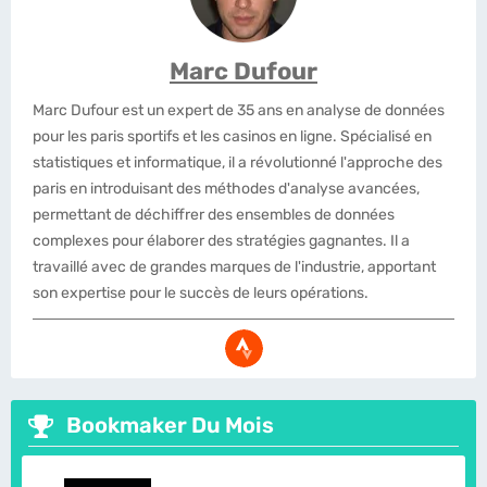
Marc Dufour
Marc Dufour est un expert de 35 ans en analyse de données
pour les paris sportifs et les casinos en ligne. Spécialisé en
statistiques et informatique, il a révolutionné l'approche des
paris en introduisant des méthodes d'analyse avancées,
permettant de déchiffrer des ensembles de données
complexes pour élaborer des stratégies gagnantes. Il a
travaillé avec de grandes marques de l'industrie, apportant
son expertise pour le succès de leurs opérations.
Bookmaker Du Mois