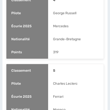
Classement
4
Pilote
George Russell
Écurie 2025
Mercedes
Nationalité
Grande-Bretagne
Points
319
Classement
5
Pilote
Charles Leclerc
Écurie 2025
Ferrari
Nationalité
Monaco