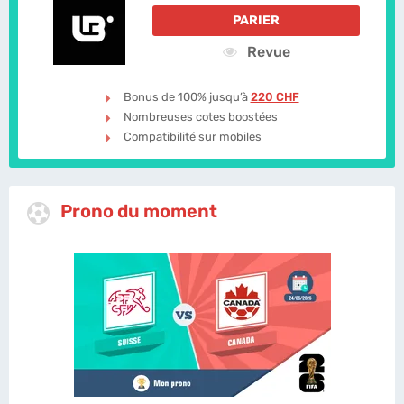
PARIER
Revue
Bonus de 100% jusqu’à
220 CHF
Nombreuses cotes boostées
Compatibilité sur mobiles
Prono du moment