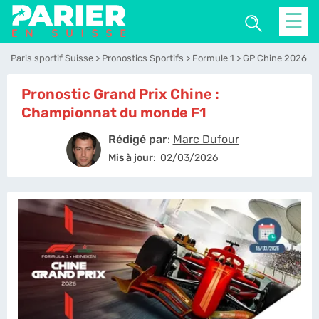
☰
Paris sportif Suisse
Pronostics Sportifs
Formule 1
GP Chine 2026
Pronostic Grand Prix Chine :
Championnat du monde F1
Rédigé par
:
Marc Dufour
Mis à jour
:
02/03/2026