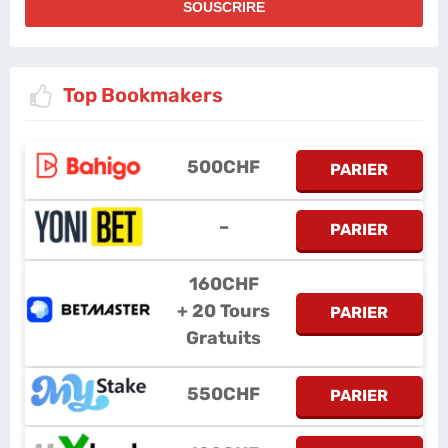
Top Bookmakers
500CHF
PARIER
–
PARIER
160CHF
+ 20 Tours
PARIER
Gratuits
550CHF
PARIER