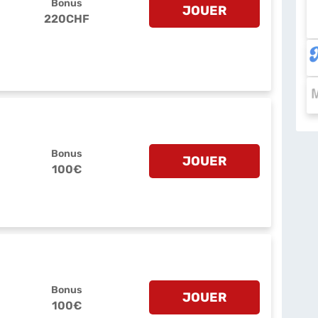
Bonus
JOUER
220CHF
Bonus
JOUER
100€
Bonus
JOUER
100€