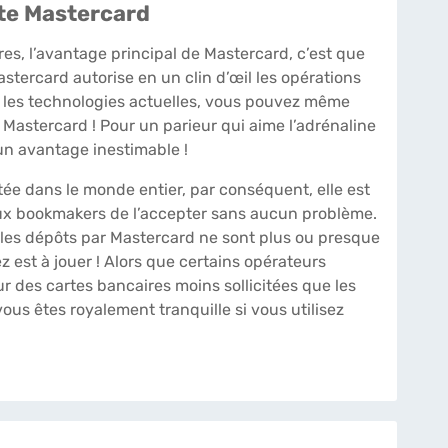
te Mastercard
, l’avantage principal de Mastercard, c’est que
stercard autorise en un clin d’œil les opérations
ec les technologies actuelles, vous pouvez même
 Mastercard ! Pour un parieur qui aime l’adrénaline
 un avantage inestimable !
ée dans le monde entier, par conséquent, elle est
 aux bookmakers de l’accepter sans aucun problème.
les dépôts par Mastercard ne sont plus ou presque
 est à jouer ! Alors que certains opérateurs
r des cartes bancaires moins sollicitées que les
us êtes royalement tranquille si vous utilisez