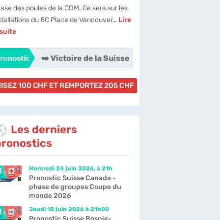
ase des poules de la CDM. Ce sera sur les
stallations du BC Place de Vancouver…
Lire
 suite
➡️ Victoire de la Suisse
ISEZ 100 CHF ET REMPORTEZ 205 CHF
Les derniers
pronostics
Mercredi 24 juin 2026, à 21h
Pronostic Suisse Canada -
phase de groupes Coupe du
monde 2026
Jeudi 18 juin 2026 à 21h00
Pronostic Suisse Bosnie-