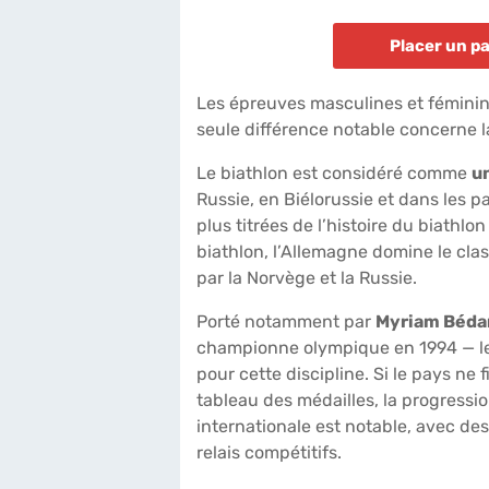
Placer un pa
Les épreuves masculines et féminin
seule différence notable concerne l
Le biathlon est considéré comme
un
Russie, en Biélorussie et dans les p
plus titrées de l’histoire du biath
biathlon, l’Allemagne domine le clas
par la Norvège et la Russie.
Porté notamment par
Myriam Béda
championne olympique en 1994 — l
pour cette discipline. Si le pays ne
tableau des médailles, la progressi
internationale est notable, avec de
relais compétitifs.