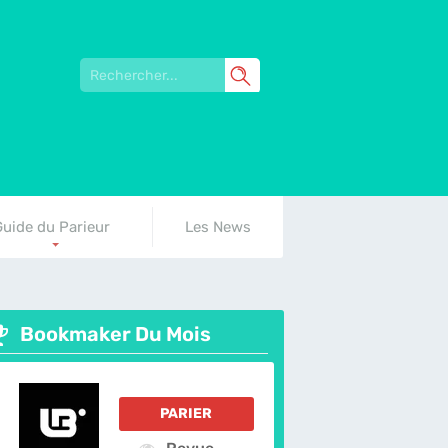
Guide du Parieur
Les News
Bookmaker Du Mois
PARIER