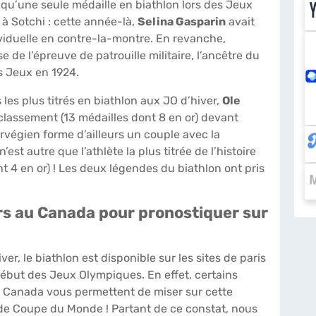
qu’une seule médaille en biathlon lors des Jeux
 à Sotchi : cette année-là,
Selina Gasparin
avait
ividuelle en contre-la-montre. En revanche,
se de l’épreuve de patrouille militaire, l’ancêtre du
s Jeux en 1924.
les plus titrés en biathlon aux JO d’hiver,
Ole
classement (13 médailles dont 8 en or) devant
rvégien forme d’ailleurs un couple avec la
 n’est autre que l’athlète la plus titrée de l’histoire
t 4 en or) ! Les deux légendes du biathlon ont pris
s au Canada pour pronostiquer sur
er, le biathlon est disponible sur les sites de paris
ébut des Jeux Olympiques. En effet, certains
 Canada vous permettent de miser sur cette
n de Coupe du Monde ! Partant de ce constat, nous