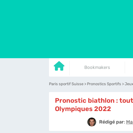
Bookmakers
Paris sportif Suisse
Pronostics Sportifs
Jeux
Pronostic biathlon : tout
Olympiques 2022
Rédigé par
:
Ma