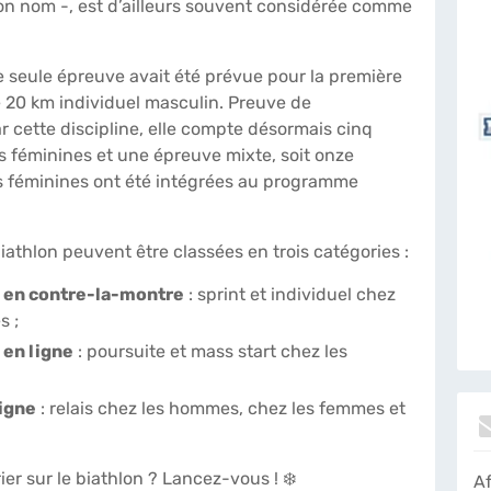
t son nom -, est d’ailleurs souvent considérée comme
 seule épreuve avait été prévue pour la première
le 20 km individuel masculin. Preuve de
r cette discipline, elle compte désormais cinq
 féminines et une épreuve mixte, soit onze
ns féminines ont été intégrées au programme
thlon peuvent être classées en trois catégories :
s en contre-la-montre
: sprint et individuel chez
s ;
 en ligne
: poursuite et mass start chez les
ligne
: relais chez les hommes, chez les femmes et
ier sur le biathlon ? Lancez-vous !
❄️
Af