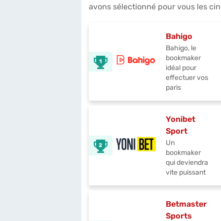
avons sélectionné pour vous les ci
Bahigo
Bahigo, le
bookmaker
1
idéal pour
effectuer vos
paris
Yonibet
Sport
Un
2
bookmaker
qui deviendra
vite puissant
Betmaster
Sports