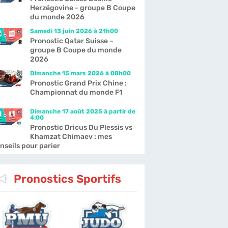
Herzégovine - groupe B Coupe
du monde 2026
Samedi 13 juin 2026 à 21h00
Pronostic Qatar Suisse –
groupe B Coupe du monde
2026
Dimanche 15 mars 2026 à 08h00
Pronostic Grand Prix Chine :
Championnat du monde F1
Dimanche 17 août 2025 à partir de
4:00
Pronostic Dricus Du Plessis vs
Khamzat Chimaev : mes
nseils pour parier
Pronostics Sportifs