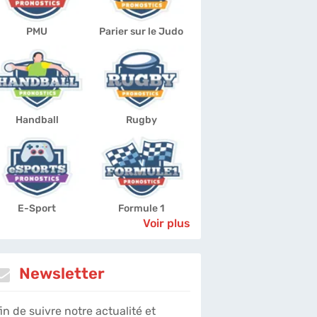
PMU
Parier sur le Judo
Handball
Rugby
E-Sport
Formule 1
Voir plus
Newsletter
in de suivre notre actualité et