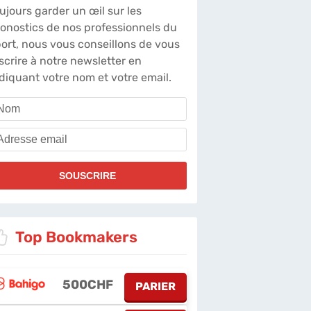
ujours garder un œil sur les
onostics de nos professionnels du
ort, nous vous conseillons de vous
scrire à notre newsletter en
diquant votre nom et votre email.
Top Bookmakers
500CHF
PARIER