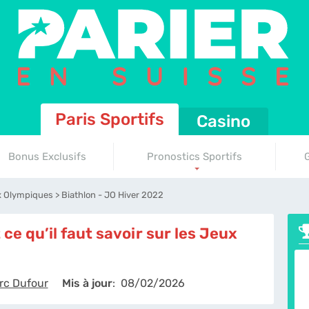
Paris Sportifs
Casino
Bonus Exclusifs
Pronostics Sportifs
 Olympiques
Biathlon - JO Hiver 2022
 ce qu’il faut savoir sur les Jeux
rc Dufour
Mis à jour
:
08/02/2026