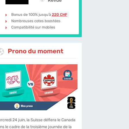
Revue
Bonus de 100% jusqu’à
220 CHF
Nombreuses cotes boostées
Compatibilité sur mobiles
Prono du moment
rcredi 24 juin, la Suisse défiera le Canada
ns le cadre de la troisième journée de la