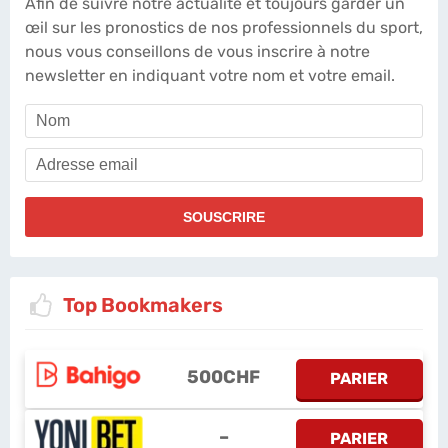
Afin de suivre notre actualité et toujours garder un
œil sur les pronostics de nos professionnels du sport,
nous vous conseillons de vous inscrire à notre
newsletter en indiquant votre nom et votre email.
Top Bookmakers
500CHF
PARIER
–
PARIER