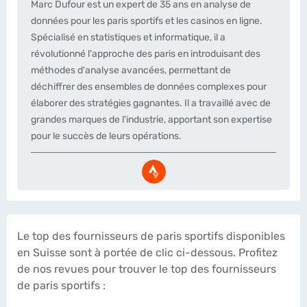
Marc Dufour est un expert de 35 ans en analyse de
données pour les paris sportifs et les casinos en ligne.
Spécialisé en statistiques et informatique, il a
révolutionné l'approche des paris en introduisant des
méthodes d'analyse avancées, permettant de
déchiffrer des ensembles de données complexes pour
élaborer des stratégies gagnantes. Il a travaillé avec de
grandes marques de l'industrie, apportant son expertise
pour le succès de leurs opérations.
Le top des fournisseurs de paris sportifs disponibles
en Suisse sont à portée de clic ci-dessous. Profitez
de nos revues pour trouver le top des fournisseurs
de paris sportifs :