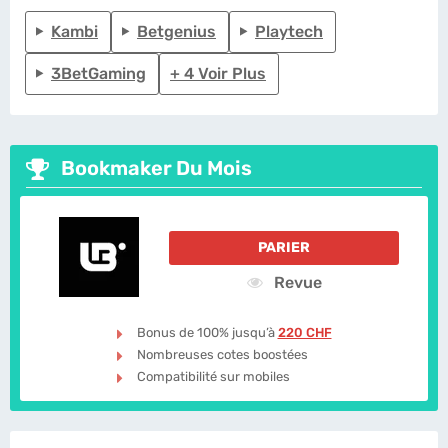
Kambi
Betgenius
Playtech
3BetGaming
+ 4 Voir Plus
Bookmaker Du Mois
PARIER
Revue
Bonus de 100% jusqu’à
220 CHF
Nombreuses cotes boostées
Compatibilité sur mobiles