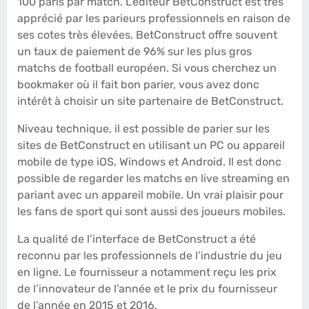
100 paris par match. L’éditeur BetConstruct est très
apprécié par les parieurs professionnels en raison de
ses cotes très élevées. BetConstruct offre souvent
un taux de paiement de 96% sur les plus gros
matchs de football européen. Si vous cherchez un
bookmaker où il fait bon parier, vous avez donc
intérêt à choisir un site partenaire de BetConstruct.
Niveau technique, il est possible de parier sur les
sites de BetConstruct en utilisant un PC ou appareil
mobile de type iOS, Windows et Android. Il est donc
possible de regarder les matchs en live streaming en
pariant avec un appareil mobile. Un vrai plaisir pour
les fans de sport qui sont aussi des joueurs mobiles.
La qualité de l’interface de BetConstruct a été
reconnu par les professionnels de l’industrie du jeu
en ligne. Le fournisseur a notamment reçu les prix
de l’innovateur de l’année et le prix du fournisseur
de l’année en 2015 et 2016.